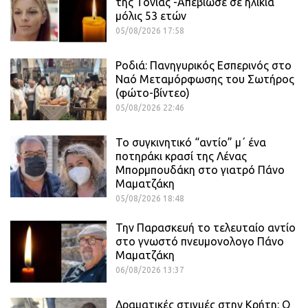
της Τόνιας -Απεβίωσε σε ηλικία
μόλις 53 ετών
05/08/2026 17:58
Ροδιά: Πανηγυρικός Εσπερινός στο
Ναό Μεταμόρφωσης του Σωτήρος
(φώτο-βίντεο)
05/08/2026 22:46
Το συγκινητικό “αντίο” μ΄ ένα
ποτηράκι κρασί της Λένας
Μπορμπουδάκη στο γιατρό Πάνο
Μαματζάκη
05/08/2026 18:48
Την Παρασκευή το τελευταίο αντίο
στο γνωστό πνευμονολογο Πάνο
Μαματζάκη
06/08/2026 13:37
Δραματικές στιγμές στην Κρήτη: Ο