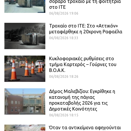
σοβαρό τροχαίο με τη φοιτήτρια
στο ΙΤΕ
06/08/2026 19:06
Τροχαίο στο ΙΤΕ: Στο «Αττικόν»
μεταφέρθηκε η 20χρονη Ραφαέλα
06/08/2026 18:33
Κυκλοφοριακές ρυθμίσεις στο
τμήμα Καρτερός – Γούρνες του
Β.Ο.Α.Κ.
06/08/2026 18:26
Δήμος Μαλεβιζίου: Εγκρίθηκε η
κατανομή της πάγιας
προκαταβολής 2026 για τις
Δημοτικές Κοινότητες
06/08/2026 18:15
Όταν τα αντικείμενα αφηγούνται