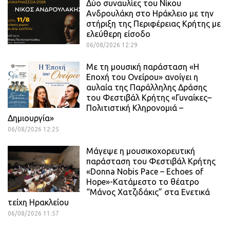
Δύο συναυλίες του Νίκου
Ανδρουλάκη στο Ηράκλειο με την
στήριξη της Περιφέρειας Κρήτης με
ελεύθερη είσοδο
06/08/2026 12:29
Με τη μουσική παράσταση «Η
Εποχή του Ονείρου» ανοίγει η
αυλαία της Παράλληλης Δράσης
του Φεστιβάλ Κρήτης «Γυναίκες–
Πολιτιστική Κληρονομιά –
Δημιουργία»
06/08/2026 12:25
Μάγεψε η μουσικοχορευτική
παράσταση του Φεστιβάλ Κρήτης
«Donna Nobis Pace – Echoes of
Hope»-Κατάμεστο το θέατρο
“Μάνος Χατζιδάκις” στα Ενετικά
τείχη Ηρακλείου
06/08/2026 11:57