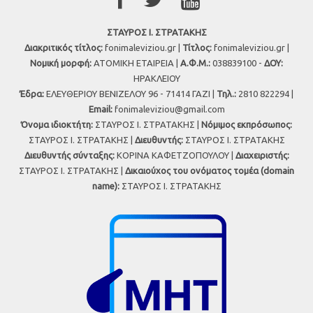
ΣΤΑΥΡΟΣ Ι. ΣΤΡΑΤΑΚΗΣ
Διακριτικός τίτλος:
fonimaleviziou.gr |
Τίτλος:
fonimaleviziou.gr |
Νομική μορφή:
ΑΤΟΜΙΚΗ ΕΤΑΙΡΕΙΑ |
Α.Φ.Μ.:
038839100 -
ΔΟΥ:
ΗΡΑΚΛΕΙΟΥ
Έδρα:
ΕΛΕΥΘΕΡΙΟΥ ΒΕΝΙΖΕΛΟΥ 96 - 71414 ΓΑΖΙ |
Τηλ.:
2810 822294 |
Εmail:
fonimaleviziou@gmail.com
Όνομα ιδιοκτήτη:
ΣΤΑΥΡΟΣ Ι. ΣΤΡΑΤΑΚΗΣ |
Νόμιμος εκπρόσωπος:
ΣΤΑΥΡΟΣ Ι. ΣΤΡΑΤΑΚΗΣ |
Διευθυντής:
ΣΤΑΥΡΟΣ Ι. ΣΤΡΑΤΑΚΗΣ
Διευθυντής σύνταξης:
ΚΟΡΙΝΑ ΚΑΦΕΤΖΟΠΟΥΛΟΥ |
Διαχειριστής:
ΣΤΑΥΡΟΣ Ι. ΣΤΡΑΤΑΚΗΣ |
Δικαιούχος του ονόματος τομέα (domain
name):
ΣΤΑΥΡΟΣ Ι. ΣΤΡΑΤΑΚΗΣ