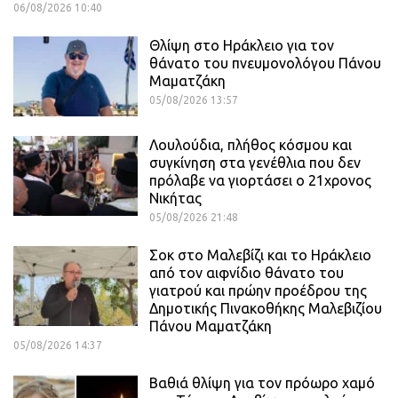
06/08/2026 10:40
Θλίψη στο Ηράκλειο για τον
θάνατο του πνευμονολόγου Πάνου
Μαματζάκη
05/08/2026 13:57
Λουλούδια, πλήθος κόσμου και
συγκίνηση στα γενέθλια που δεν
πρόλαβε να γιορτάσει ο 21χρονος
Νικήτας
05/08/2026 21:48
Σοκ στο Μαλεβίζι και το Ηράκλειο
από τον αιφνίδιο θάνατο του
γιατρού και πρώην προέδρου της
Δημοτικής Πινακοθήκης Μαλεβιζίου
Πάνου Μαματζάκη
05/08/2026 14:37
Βαθιά θλίψη για τον πρόωρο χαμό