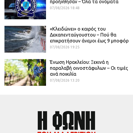
προήχθησαν – Όλα τα ονόματα
07/08/2026 18:48
«Κλειδώνει» ο καιρός του
Δεκαπενταύγουστου – Πού θα
επικρατήσουν άνεμοι έως 9 μποφόρ
07/08/2026 19:25
Ένωση Ηρακλείου: Ξεκινά η
παραλαβή οινοστάφυλων – Οι τιμές
ανά ποικιλία
07/08/2026 13:20