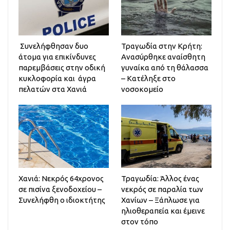
Συνελήφθησαν δυο
Τραγωδία στην Κρήτη:
άτομα για επικίνδυνες
Ανασύρθηκε αναίσθητη
παρεμβάσεις στην οδική
γυναίκα από τη θάλασσα
κυκλοφορία και άγρα
– Κατέληξε στο
πελατών στα Χανιά
νοσοκομείο
Χανιά: Νεκρός 64χρονος
Τραγωδία: Άλλος ένας
σε πισίνα ξενοδοχείου –
νεκρός σε παραλία των
Συνελήφθη ο ιδιοκτήτης
Χανίων – Ξάπλωσε για
ηλιοθεραπεία και έμεινε
στον τόπο