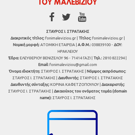
ΣΤΑΥΡΟΣ Ι. ΣΤΡΑΤΑΚΗΣ
Διακριτικός τίτλος:
fonimaleviziou.gr |
Τίτλος:
fonimaleviziou.gr |
Νομική μορφή:
ΑΤΟΜΙΚΗ ΕΤΑΙΡΕΙΑ |
Α.Φ.Μ.:
038839100 -
ΔΟΥ:
ΗΡΑΚΛΕΙΟΥ
Έδρα:
ΕΛΕΥΘΕΡΙΟΥ ΒΕΝΙΖΕΛΟΥ 96 - 71414 ΓΑΖΙ |
Τηλ.:
2810 822294 |
Εmail:
fonimaleviziou@gmail.com
Όνομα ιδιοκτήτη:
ΣΤΑΥΡΟΣ Ι. ΣΤΡΑΤΑΚΗΣ |
Νόμιμος εκπρόσωπος:
ΣΤΑΥΡΟΣ Ι. ΣΤΡΑΤΑΚΗΣ |
Διευθυντής:
ΣΤΑΥΡΟΣ Ι. ΣΤΡΑΤΑΚΗΣ
Διευθυντής σύνταξης:
ΚΟΡΙΝΑ ΚΑΦΕΤΖΟΠΟΥΛΟΥ |
Διαχειριστής:
ΣΤΑΥΡΟΣ Ι. ΣΤΡΑΤΑΚΗΣ |
Δικαιούχος του ονόματος τομέα (domain
name):
ΣΤΑΥΡΟΣ Ι. ΣΤΡΑΤΑΚΗΣ