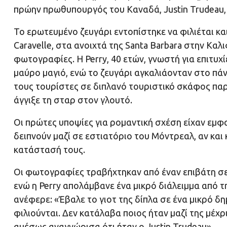
πρώην πρωθυπουργός του Καναδά, Justin Trudeau, ε
Το ερωτευμένο ζευγάρι εντοπίστηκε να φιλιέται και
Caravelle, στα ανοιχτά της Santa Barbara στην Καλ
φωτογραφίες. Η Perry, 40 ετών, γνωστή για επιτυχί
μαύρο μαγιό, ενώ το ζευγάρι αγκαλιάονταν στο πά
τους τουρίστες σε διπλανό τουριστικό σκάφος παρα
άγγιξε τη σταρ στον γλουτό.
Οι πρώτες υποψίες για ρομαντική σχέση είχαν εμφα
δειπνούν μαζί σε εστιατόριο του Μόντρεαλ, αν και 
κατάστασή τους.
Οι φωτογραφίες τραβήχτηκαν από έναν επιβάτη σε
ενώ η Perry απολάμβανε ένα μικρό διάλειμμα από τ
ανέφερε: «Έβαλε το γιοτ της δίπλα σε ένα μικρό 
φιλιούνται. Δεν κατάλαβα ποιος ήταν μαζί της μέχρ
αμέσως αναγνώρισα ότι ήταν ο Justin Trudeau».