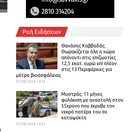
Ροή Ειδήσεων
Θανάσης Καββαδάς:
Θωρακίζεται όλη η χώρα
απέναντι στις επιζωοτίες
12,5 εκατ. ευρώ επί πλέον
στις 13 Περιφέρειες για
μέτρα βιοασφάλειας
07/08/2026 14:53
Μυστράς: 11 μήνες
φυλάκιση με αναστολή στον
55χρονο που έκρυβε τον
νεκρό πατέρα του σε
καταψύκτη
07/08/2026 14:33
ο