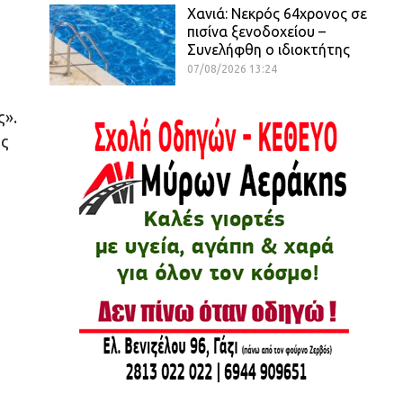
Χανιά: Νεκρός 64χρονος σε
πισίνα ξενοδοχείου –
Συνελήφθη ο ιδιοκτήτης
07/08/2026 13:24
ς».
ός