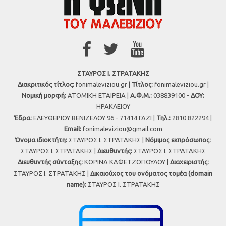
ΣΤΑΥΡΟΣ Ι. ΣΤΡΑΤΑΚΗΣ
Διακριτικός τίτλος:
fonimaleviziou.gr |
Τίτλος:
fonimaleviziou.gr |
Νομική μορφή:
ΑΤΟΜΙΚΗ ΕΤΑΙΡΕΙΑ |
Α.Φ.Μ.:
038839100 -
ΔΟΥ:
ΗΡΑΚΛΕΙΟΥ
Έδρα:
ΕΛΕΥΘΕΡΙΟΥ ΒΕΝΙΖΕΛΟΥ 96 - 71414 ΓΑΖΙ |
Τηλ.:
2810 822294 |
Εmail:
fonimaleviziou@gmail.com
Όνομα ιδιοκτήτη:
ΣΤΑΥΡΟΣ Ι. ΣΤΡΑΤΑΚΗΣ |
Νόμιμος εκπρόσωπος:
ΣΤΑΥΡΟΣ Ι. ΣΤΡΑΤΑΚΗΣ |
Διευθυντής:
ΣΤΑΥΡΟΣ Ι. ΣΤΡΑΤΑΚΗΣ
Διευθυντής σύνταξης:
ΚΟΡΙΝΑ ΚΑΦΕΤΖΟΠΟΥΛΟΥ |
Διαχειριστής:
ΣΤΑΥΡΟΣ Ι. ΣΤΡΑΤΑΚΗΣ |
Δικαιούχος του ονόματος τομέα (domain
name):
ΣΤΑΥΡΟΣ Ι. ΣΤΡΑΤΑΚΗΣ