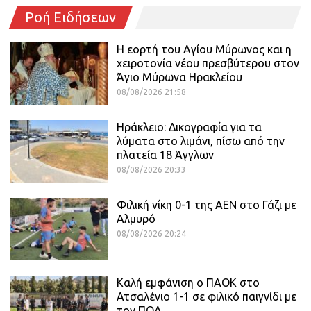
Ροή Ειδήσεων
Η εορτή του Αγίου Μύρωνος και η
χειροτονία νέου πρεσβύτερου στον
Άγιο Μύρωνα Ηρακλείου
08/08/2026 21:58
Ηράκλειο: Δικογραφία για τα
λύματα στο λιμάνι, πίσω από την
πλατεία 18 Άγγλων
08/08/2026 20:33
Φιλική νίκη 0-1 της ΑΕΝ στο Γάζι με
Αλμυρό
08/08/2026 20:24
Καλή εμφάνιση ο ΠΑΟΚ στο
Ατσαλένιο 1-1 σε φιλικό παιγνίδι με
τον ΠΟΑ