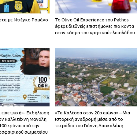
στα με Ντιέγκο Ρομάνο
Το Olive Oil Experience του Pathos
έφερε διεθνείς επιστήμονες πιο κοντά
στον κόσμο του κρητικού ελαιολάδου
ι είχε ψυχή»- Εκδήλωση
«Τα Καλέσσα στον 20ο αιώνα» – Μια
ον καλλιτέχνη Μανόλη
ιστορική αναδρομή μέσα από το
100 χρόνια από την
τετράδιο του Γιάννη Δασκαλάκη
οσφαιρικού σωματείου