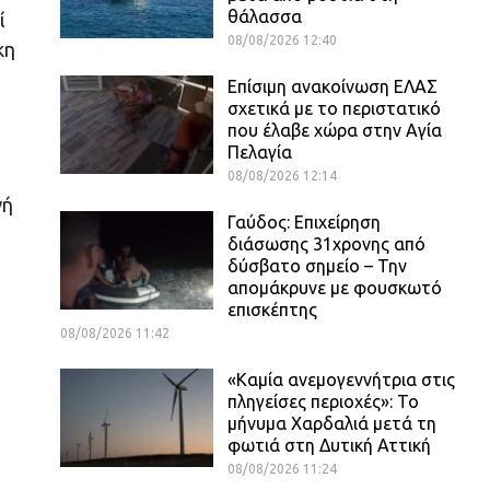
θάλασσα
ί
08/08/2026 12:40
κη
Επίσιμη ανακοίνωση ΕΛΑΣ
σχετικά με το περιστατικό
που έλαβε χώρα στην Αγία
Πελαγία
08/08/2026 12:14
γή
Γαύδος: Επιχείρηση
διάσωσης 31χρονης από
δύσβατο σημείο – Την
απομάκρυνε με φουσκωτό
επισκέπτης
08/08/2026 11:42
«Καμία ανεμογεννήτρια στις
πληγείσες περιοχές»: Το
μήνυμα Χαρδαλιά μετά τη
φωτιά στη Δυτική Αττική
08/08/2026 11:24