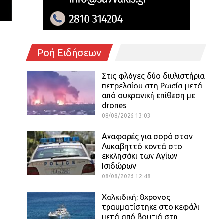
Ροή Ειδήσεων
Στις φλόγες δύο διυλιστήρια
πετρελαίου στη Ρωσία μετά
από ουκρανική επίθεση με
drones
08/08/2026 13:03
Αναφορές για σορό στον
Λυκαβηττό κοντά στο
εκκλησάκι των Αγίων
Ισιδώρων
08/08/2026 12:48
Χαλκιδική: 8χρονος
τραυματίστηκε στο κεφάλι
μετά από βουτιά στη