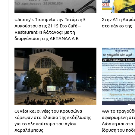
«Jimmy’s Trumpet» την Τετάρτη 5
Στην Α1 η Δαμά
Αυγούστου στις 21:15 Στο Café –
στο πάγκο της
Restaurant «Πλάτανος» με τη
διοργάνωση της ΔΕΠΑΝΑΛ Α.Ε.
Οι νέοι και οι νέες του Κρουσώνα
«Αν το τραγούδ
χόρεψαν στο πλαίσιο της εκδήλωσης
αφιερωμένη στ
για το ολοκαύτωμα του Αγίου
Λιδάκη και στα 
Χαραλάμπους
ίδρυση του ποδ