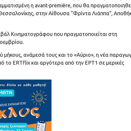
μματισμένη η avant-première, που θα πραγματοποιηθε
Θεσσαλονίκης, στην Αίθουσα “Φρίντα Λιάππα”, Αποθή
τιβάλ Κινηματογράφου που πραγματοποιείται στη
Νοεμβρίου.
ού μήκους, ανάμεσά τους και το «Αύριο», η νέα παραγω
ό το ERTflix και αργότερα από την ΕΡΤ1 σε μερικές