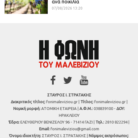
ανά ποικιλία
07/08/2026 13:20
ΣΤΑΥΡΟΣ Ι. ΣΤΡΑΤΑΚΗΣ
Διακριτικός τίτλος:
fonimaleviziou.gr |
Τίτλος:
fonimaleviziou.gr |
Νομική μορφή:
ΑΤΟΜΙΚΗ ΕΤΑΙΡΕΙΑ |
Α.Φ.Μ.:
038839100 -
ΔΟΥ:
ΗΡΑΚΛΕΙΟΥ
Έδρα:
ΕΛΕΥΘΕΡΙΟΥ ΒΕΝΙΖΕΛΟΥ 96 - 71414 ΓΑΖΙ |
Τηλ.:
2810 822294 |
Εmail:
fonimaleviziou@gmail.com
Όνομα ιδιοκτήτη:
ΣΤΑΥΡΟΣ Ι. ΣΤΡΑΤΑΚΗΣ |
Νόμιμος εκπρόσωπος: