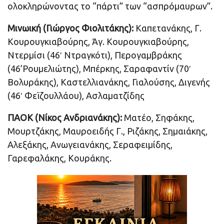
ολοκληρώνοντας το “πάρτι” των “ασπρόμαυρων”.
Μινωική (Γιώργος Φιολιτάκης):
Καπετανάκης, Γ.
Κουρουγκιαβούρης, Άγ. Κουρουγκιαβούρης,
Ντερμίσι (46′ Ντραγκότι), Περογαμβράκης
(46’Ρουμελιώτης), Μπέρκης, Σαραφαντίν (70′
Βολυράκης), Καστελλιανάκης, Γιαλούσης, Διγενής
(46′ Φεϊζουλλάου), Ασλαματζίδης
ΠΑΟΚ (Νίκος Ανδριανάκης):
Ματέο, Σηφάκης,
Μουρτζάκης, Μαυροειδής Γ., Ριζάκης, Σημαιάκης,
Αλεξάκης, Ανωγειανάκης, Σεραφειμίδης,
Γαρεφαλάκης, Κουράκης.