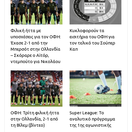
Φιλική ήττα με
Κυκλοφορούν τα
υποσχέσεις για τον ΟΦΗ:
εισιτήρια του ΟΦΗ για
Έχασε 2-1 από την
τον τελικό του Σούπερ
Μπερσότ στην Ολλανδία
Καπ
– Σκόραρε ο Αϊτόρ,
ντεμπούτο για Νικολάου
ΟΦΗ: Τρίτη φιλική ήττα
Super League: Το
στην Ολλανδία, 2-1 από
αναλυτικό πρόγραμμα
τη Βίλεμ (βίντεο)
της 1ης αγωνιστικής