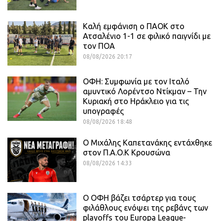
Καλή εμφάνιση ο ΠΑΟΚ στο
Ατσαλένιο 1-1 σε φιλικό παιγνίδι με
τον ΠΟΑ
08/08/2026 20:17
ΟΦΗ: Συμφωνία με τον Ιταλό
αμυντικό Λορέντσο Ντίκμαν – Την
Κυριακή στο Ηράκλειο για τις
υπογραφές
08/08/2026 18:48
O Mιχάλης Καπετανάκης εντάχθηκε
στον Π.Α.Ο.Κ Κρουσώνα
08/08/2026 14:33
Ο ΟΦΗ βάζει τσάρτερ για τους
φιλάθλους ενόψει της ρεβάνς των
playoffs του Europa League-