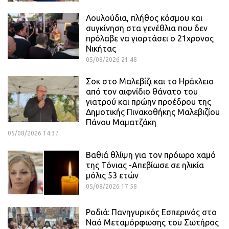
Λουλούδια, πλήθος κόσμου και
συγκίνηση στα γενέθλια που δεν
πρόλαβε να γιορτάσει ο 21χρονος
Νικήτας
05/08/2026 21:48
Σοκ στο Μαλεβίζι και το Ηράκλειο
από τον αιφνίδιο θάνατο του
γιατρού και πρώην προέδρου της
Δημοτικής Πινακοθήκης Μαλεβιζίου
Πάνου Μαματζάκη
05/08/2026 14:37
Βαθιά θλίψη για τον πρόωρο χαμό
της Τόνιας -Απεβίωσε σε ηλικία
μόλις 53 ετών
05/08/2026 17:58
Ροδιά: Πανηγυρικός Εσπερινός στο
Ναό Μεταμόρφωσης του Σωτήρος