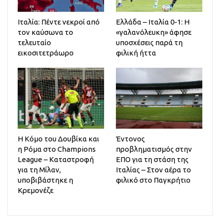
Ιταλία: Πέντε νεκροί από
Ελλάδα – Ιταλία 0-1: Η
τον καύσωνα το
«γαλανόλευκη» άφησε
τελευταίο
υποσχέσεις παρά τη
εικοσιτετράωρο
φιλική ήττα
Η Κόμο του Δουβίκα και
Έντονος
η Ρόμα στο Champions
προβληματισμός στην
League – Καταστροφή
ΕΠΟ για τη στάση της
για τη Μίλαν,
Ιταλίας – Στον αέρα το
υποβιβάστηκε η
φιλικό στο Παγκρήτιο
Κρεμονέζε