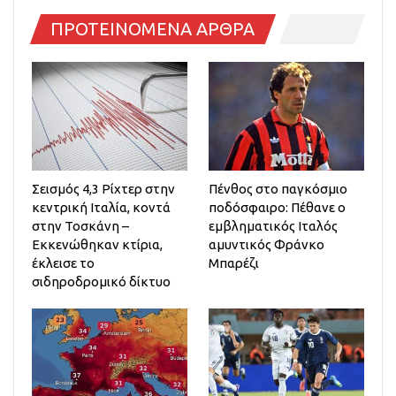
ΠΡΟΤΕΙΝΟΜΕΝΑ ΑΡΘΡΑ
Σεισμός 4,3 Ρίχτερ στην
Πένθος στο παγκόσμιο
κεντρική Ιταλία, κοντά
ποδόσφαιρο: Πέθανε ο
στην Τοσκάνη –
εμβληματικός Ιταλός
Εκκενώθηκαν κτίρια,
αμυντικός Φράνκο
έκλεισε το
Μπαρέζι
σιδηροδρομικό δίκτυο