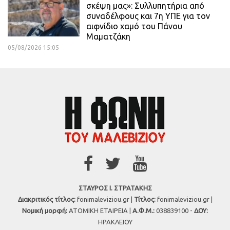
σκέψη μας»: Συλλυπητήρια από
συναδέλφους και 7η ΥΠΕ για τον
αιφνίδιο χαμό του Πάνου
Μαματζάκη
05/08/2026 15:05
ΣΤΑΥΡΟΣ Ι. ΣΤΡΑΤΑΚΗΣ
Διακριτικός τίτλος:
fonimaleviziou.gr |
Τίτλος:
fonimaleviziou.gr |
Νομική μορφή:
ΑΤΟΜΙΚΗ ΕΤΑΙΡΕΙΑ |
Α.Φ.Μ.:
038839100 -
ΔΟΥ:
ΗΡΑΚΛΕΙΟΥ