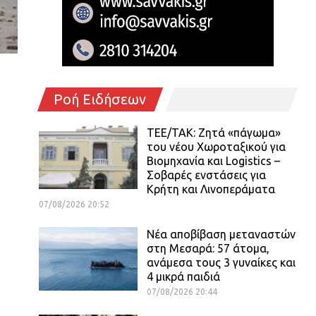
Ροή Ειδήσεων
ΤΕΕ/ΤΑΚ: Ζητά «πάγωμα»
του νέου Χωροταξικού για
Βιομηχανία και Logistics –
Σοβαρές ενστάσεις για
Κρήτη και Λινοπεράματα
07/08/2026 20:52
Νέα αποβίβαση μεταναστών
στη Μεσαρά: 57 άτομα,
ανάμεσα τους 3 γυναίκες και
4 μικρά παιδιά
07/08/2026 20:44