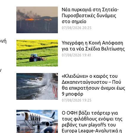
Νέα πυρκαγιά στη Σητεία-
Πυροσβεστικές δυνάμεις
στο σημείο
07/08/2026 20:25
ονή
Υπεγράφη η Κοινή Απόφαση
για τα νέα Σχέδια Βελτίωσης
07/08/2026 19:41
ν
«Κλειδώνει» ο καιρός του
Δεκαπενταύγουστου – Πού
θα επικρατήσουν άνεμοι έως
9 μποφόρ
07/08/2026 19:25
Ο ΟΦΗ βάζει τσάρτερ για
τους φιλάθλους ενόψει της
ρεβάνς των playoffs του
Europa League-Αναλυτικά η