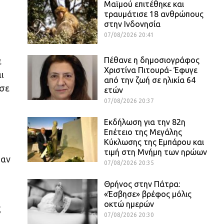
Μαϊμού επιτέθηκε και
τραυμάτισε 18 ανθρώπους
στην Ινδονησία
07/08/2026 20:41
Πέθανε η δημοσιογράφος
ε
Χριστίνα Πιτουρά- Έφυγε
ι
από την ζωή σε ηλικία 64
 σε
ετών
07/08/2026 20:37
Εκδήλωση για την 82η
Επέτειο της Μεγάλης
Κύκλωσης της Εμπάρου και
τιμή στη Μνήμη των ηρώων
σαν
07/08/2026 20:35
Θρήνος στην Πάτρα:
«Έσβησε» βρέφος μόλις
οκτώ ημερών
ς
07/08/2026 20:30