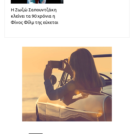
Η Ζωζώ Σαπουντζάκη
κλείνει τα 90 χρόνια η
Φίνος Φίλμ της εύχεται