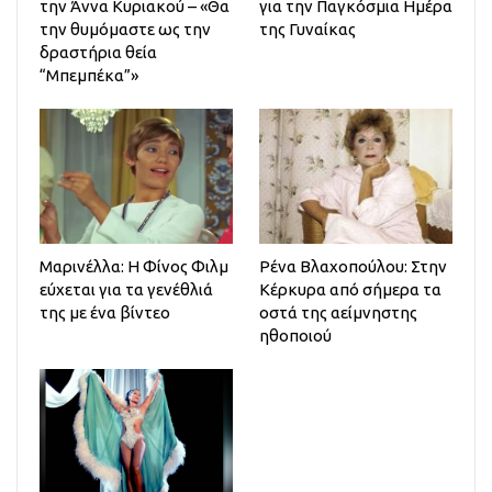
την Άννα Κυριακού – «Θα
για την Παγκόσμια Ημέρα
την θυμόμαστε ως την
της Γυναίκας
δραστήρια θεία
“Μπεμπέκα”»
Μαρινέλλα: Η Φίνος Φιλμ
Ρένα Βλαχοπούλου: Στην
εύχεται για τα γενέθλιά
Κέρκυρα από σήμερα τα
της με ένα βίντεο
οστά της αείμνηστης
ηθοποιού