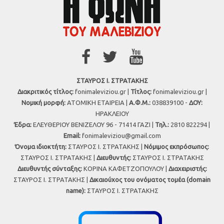
ΣΤΑΥΡΟΣ Ι. ΣΤΡΑΤΑΚΗΣ
Διακριτικός τίτλος:
fonimaleviziou.gr |
Τίτλος:
fonimaleviziou.gr |
Νομική μορφή:
ΑΤΟΜΙΚΗ ΕΤΑΙΡΕΙΑ |
Α.Φ.Μ.:
038839100 -
ΔΟΥ:
ΗΡΑΚΛΕΙΟΥ
Έδρα:
ΕΛΕΥΘΕΡΙΟΥ ΒΕΝΙΖΕΛΟΥ 96 - 71414 ΓΑΖΙ |
Τηλ.:
2810 822294 |
Εmail:
fonimaleviziou@gmail.com
Όνομα ιδιοκτήτη:
ΣΤΑΥΡΟΣ Ι. ΣΤΡΑΤΑΚΗΣ |
Νόμιμος εκπρόσωπος:
ΣΤΑΥΡΟΣ Ι. ΣΤΡΑΤΑΚΗΣ |
Διευθυντής:
ΣΤΑΥΡΟΣ Ι. ΣΤΡΑΤΑΚΗΣ
Διευθυντής σύνταξης:
ΚΟΡΙΝΑ ΚΑΦΕΤΖΟΠΟΥΛΟΥ |
Διαχειριστής:
ΣΤΑΥΡΟΣ Ι. ΣΤΡΑΤΑΚΗΣ |
Δικαιούχος του ονόματος τομέα (domain
name):
ΣΤΑΥΡΟΣ Ι. ΣΤΡΑΤΑΚΗΣ