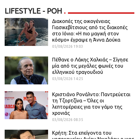
LIFESTYLE - ΡΟΗ
Διακοπές της οικογένειας
Γιασικεβίτσιους από τις διακοπές
στο Ιόνιο: «Η πιο μαγική στον
κόσμο» έγραψε η Άννα Δούκα
05/08/2026 19:03
Πέθανε ο Λάκης Χαλκιάς – Σίγησε
μία από τις μεγάλες φωνές του
ελληνικού τραγουδιού
03/08/2026 14:25
Κριστιάνο Ρονάλντο: Παντρεύεται
τη Τζορτζίνα – Όλες οι
λεπτομέρειες για τον γάμο της
χρονιάς
03/08/2026 08:35
Κρήτη: Στα επείγοντα του