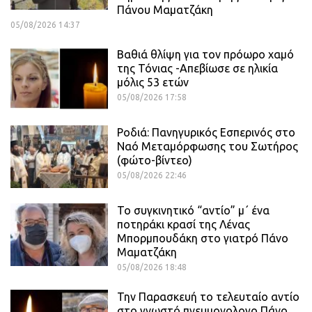
Πάνου Μαματζάκη
05/08/2026 14:37
Βαθιά θλίψη για τον πρόωρο χαμό
της Τόνιας -Απεβίωσε σε ηλικία
μόλις 53 ετών
05/08/2026 17:58
Ροδιά: Πανηγυρικός Εσπερινός στο
Ναό Μεταμόρφωσης του Σωτήρος
(φώτο-βίντεο)
05/08/2026 22:46
Το συγκινητικό “αντίο” μ΄ ένα
ποτηράκι κρασί της Λένας
Μπορμπουδάκη στο γιατρό Πάνο
Μαματζάκη
05/08/2026 18:48
Την Παρασκευή το τελευταίο αντίο
στο γνωστό πνευμονολογο Πάνο