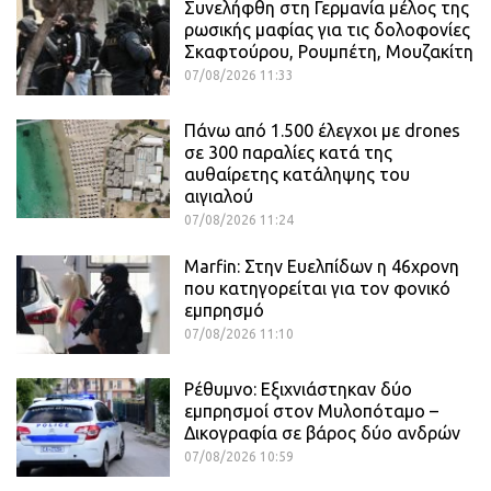
Συνελήφθη στη Γερμανία μέλος της
ρωσικής μαφίας για τις δολοφονίες
Σκαφτούρου, Ρουμπέτη, Μουζακίτη
07/08/2026 11:33
Πάνω από 1.500 έλεγχοι με drones
σε 300 παραλίες κατά της
αυθαίρετης κατάληψης του
αιγιαλού
07/08/2026 11:24
Marfin: Στην Ευελπίδων η 46χρονη
που κατηγορείται για τον φονικό
εμπρησμό
07/08/2026 11:10
Ρέθυμνο: Εξιχνιάστηκαν δύο
εμπρησμοί στον Μυλοπόταμο –
Δικογραφία σε βάρος δύο ανδρών
07/08/2026 10:59