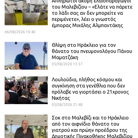
Απλήρωτοι ακόμη ελαιοπαραγωγοί
του Μαλεβιζίου – «Ελάτε να πάρετε
το λάδι σας αν δεν μπορείτε να
περιμένετε», λέει ο γνωστός
έμπορας Μιχάλης Αλμπαντάκης
06/08/2026 10:40
Θλίψη στο Ηράκλειο για τον
θάνατο του πνευμονολόγου Πάνου
Μαματζάκη
05/08/2026 13:57
Λουλούδια, πλήθος κόσμου και
συγκίνηση στα γενέθλια που δεν
πρόλαβε να γιορτάσει ο 21χρονος
Νικήτας
05/08/2026 21:48
Σοκ στο Μαλεβίζι και το Ηράκλειο
από τον αιφνίδιο θάνατο του
γιατρού και πρώην προέδρου της
Δημοτικής Πινακοθήκης Μαλεβιζίου