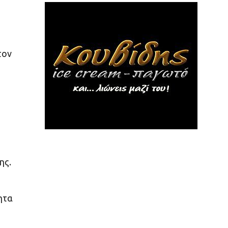
τον
ης.
ητα