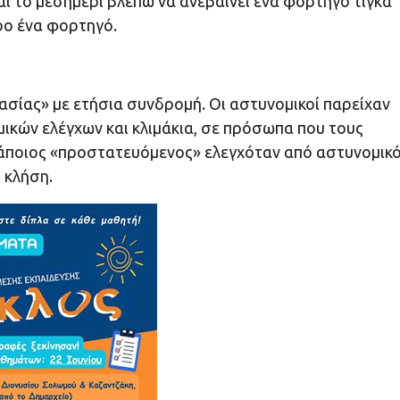
αι το μεσημέρι βλέπω να ανεβαίνει ένα φορτηγό τίγκα
ρο ένα φορτηγό.
σίας» με ετήσια συνδρομή. Οι αστυνομικοί παρείχαν
ικών ελέγχων και κλιμάκια, σε πρόσωπα που τους
κάποιος «προστατευόμενος» ελεγχόταν από αστυνομικ
 κλήση.