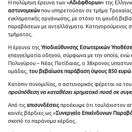
Η πολύμηνη έρευνα των «
Αδιάφθορων
» της Ελλην
αστυνομικών
που υπηρετούσαν σε τμήμα Τροχαίας 
εγκληματικής οργάνωσης, με στόχο τη ψευδή βεβ
παραβάσεων με ανταλλάγματα. Κατηγορούμενος στη
τμήματος.
Η έρευνα της
Υποδιεύθυνσης Εσωτερικών Υποθέσε
επαγγελματία οδηγού, σύμφωνα με την οποία, ενώ 
Πολυγύρου – Νέας Ποτίδαιας, ο 38χρονος υπαστυν
ομάδας,
του βεβαίωσε παράβαση ύψους 850 ευρώ 
Κατόπιν συνομιλίας, ο αστυνομικός φέρεται να του
προϋπόθεση να καταθέσει χρηματικό ποσό σε συγκ
Από τις
επισυνδέσεις
προέκυψε ότι τουλάχιστον από
κοινές βάρδιες ως «
Συνεργείο Επικίνδυνων Παραβ
σκοπό το παράνομο κέρδος.