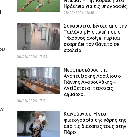
Ηράκλειο για τις υπογραφές
η
08/08/2026 18:48
Σοκαριστικό βίντεο από την
Ταϊλάνδη: Η στιγμή που ο
14χρονος ανοίγει πυρ και
σκορπάει τον θάνατο σε
ου
σχολείο
08/08/2026 17:56
Νέος πρόεδρος της
Αναπτυξιακής Λασιθίου ο
Γιάννης Ανδρουλάκης –
Αντίθετοι οι τέσσερις
Δήμαρχοι
08/08/2026 17:51
αν
Καινούργιου: Η νέα
φωτογραφία της κόρης της
από τις διακοπές τους στην
Πάρο