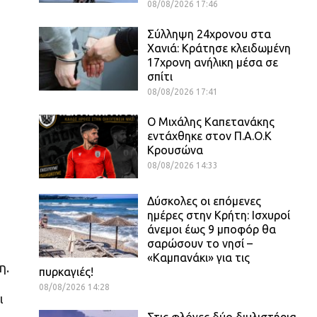
08/08/2026 17:46
Σύλληψη 24χρονου στα
Χανιά: Κράτησε κλειδωμένη
17χρονη ανήλικη μέσα σε
σπίτι
08/08/2026 17:41
O Mιχάλης Καπετανάκης
εντάχθηκε στον Π.Α.Ο.Κ
Κρουσώνα
08/08/2026 14:33
Δύσκολες οι επόμενες
ημέρες στην Κρήτη: Ισχυροί
άνεμοι έως 9 μποφόρ θα
σαρώσουν το νησί –
«Καμπανάκι» για τις
η.
πυρκαγιές!
08/08/2026 14:28
ι
Στις φλόγες δύο διυλιστήρια