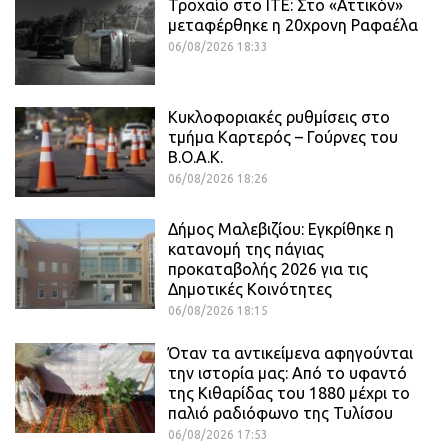
Τροχαίο στο ΙΤΕ: Στο «Αττικόν»
μεταφέρθηκε η 20χρονη Ραφαέλα
06/08/2026 18:33
Κυκλοφοριακές ρυθμίσεις στο
τμήμα Καρτερός – Γούρνες του
Β.Ο.Α.Κ.
06/08/2026 18:26
Δήμος Μαλεβιζίου: Εγκρίθηκε η
κατανομή της πάγιας
προκαταβολής 2026 για τις
Δημοτικές Κοινότητες
06/08/2026 18:15
Όταν τα αντικείμενα αφηγούνται
την ιστορία μας: Από το υφαντό
της Κιθαρίδας του 1880 μέχρι το
παλιό ραδιόφωνο της Τυλίσου
06/08/2026 17:53