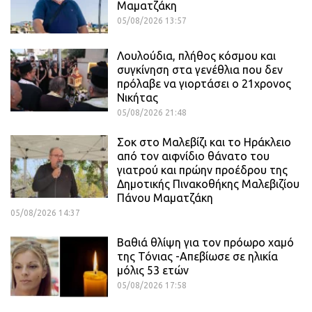
Μαματζάκη
05/08/2026 13:57
Λουλούδια, πλήθος κόσμου και
συγκίνηση στα γενέθλια που δεν
πρόλαβε να γιορτάσει ο 21χρονος
Νικήτας
05/08/2026 21:48
Σοκ στο Μαλεβίζι και το Ηράκλειο
από τον αιφνίδιο θάνατο του
γιατρού και πρώην προέδρου της
Δημοτικής Πινακοθήκης Μαλεβιζίου
Πάνου Μαματζάκη
05/08/2026 14:37
Βαθιά θλίψη για τον πρόωρο χαμό
της Τόνιας -Απεβίωσε σε ηλικία
μόλις 53 ετών
05/08/2026 17:58