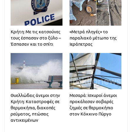
Κρήτη: Με τις κατσούνες
«Μετρά πληγές» το
τους έσπασαν στο ξύλο –
παραλιακό μέτωπο της
Έσπασαν και το σπίτι
Ιεράπετρας
Θυελλώδεις άνεμοι στην
Μεσαρά: Ισχυροί άνεμοι
Κρήτη: Καταστροφές σε
προκάλεσαν σοβαρές
θερμοκήπια, διακοπές
ζημιές σε θερμοκήπιο
ρεύματος, πτώσεις
στον Κόκκινο Πύργο
αντικειμένων