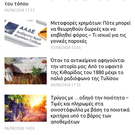
του τόπου
06/08/2026 17:35
Μεταφορές χρημάτων: Πότε μπορεί
να θεωρηθούν δωρεές και να
επιβληθεί φόρος – Τι ισχυεί για τις
γονικές παροχές
07/08/2026 12:05
Όταν τα αντικείμενα αφηγούνται
την ιστορία μας: Από το υφαντό
της Κιθαρίδας του 1880 μέχρι το
παλιό ραδιόφωνο της Τυλίσου
06/08/2026 17:53
Τρύγος με …οδηγό την ποιότητα –
Τιμές και πληρωμές στα
οινοστάφυλλα με βάση τα ποιοτικά
κριτήρια υπό το βάρος των
αποθεμάτων
06/08/2026 14:30