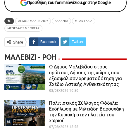
Προσθήκη του fonimaleviziou.gr στην Google
ΔΗΜΟΣ ΜΑΛΕΒΙΖΙΟΥ
ΚΆΛΑΝΤΑ
ΜΕΛΙΣΣΑΚΙΑ
ΜΕΝΕΛΑΟΣ ΜΠΟΚΕΑΣ
Facebook
Twitter
Share
ΜΑΛΕΒΊΖΙ - ΡΟΗ
Ο Δήμος Μαλεβιζίου στους
πρώτους Δήμους της χώρας που
εξασφάλισαν χρηματοδότηση για
Σχέδιο Αστικής Ανθεκτικότητας
08/08/2026 10:50
Πολιτιστικός Σύλλογος Φόδελε:
Εκδήλωση με Μιλτιάδη Βαρουχάκη
την Κυριακή στην πλατεία του
χωριού
07/08/2026 18:58