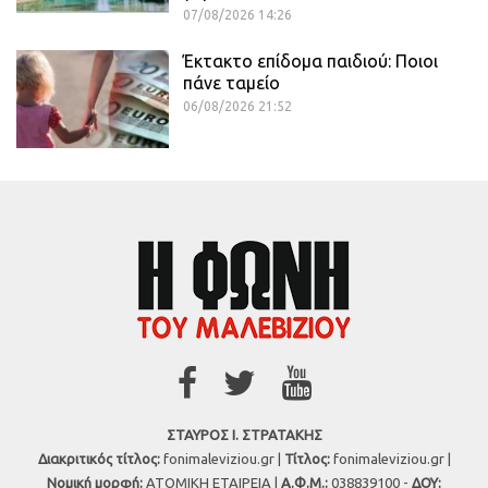
07/08/2026 14:26
Έκτακτο επίδομα παιδιού: Ποιοι
πάνε ταμείο
06/08/2026 21:52
ΣΤΑΥΡΟΣ Ι. ΣΤΡΑΤΑΚΗΣ
Διακριτικός τίτλος:
fonimaleviziou.gr |
Τίτλος:
fonimaleviziou.gr |
Νομική μορφή:
ΑΤΟΜΙΚΗ ΕΤΑΙΡΕΙΑ |
Α.Φ.Μ.:
038839100 -
ΔΟΥ: