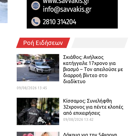
Ροή Ειδήσεων
Σκιάθος: Ανήλικος
κατήγγειλε 17χρονο για
βιασμό – Τον απειλούσε με
διαρροή βίντεο στο
διαδίκτυο
09/08/2026 13:45
Κίσσαμος: Συνελήφθη
32χρονος για πέντε κλοπές
από επιχειρήσεις
09/08/2026 13:42
Δάκρυα για την 54χρονη