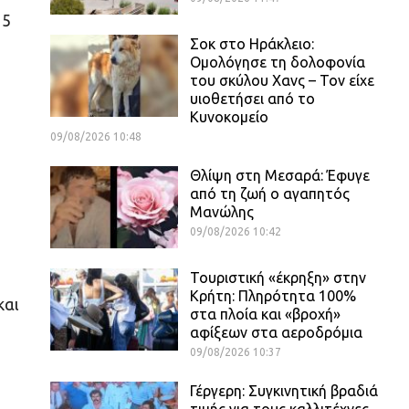
15
Σοκ στο Ηράκλειο:
Ομολόγησε τη δολοφονία
του σκύλου Χανς – Τον είχε
υιοθετήσει από το
Κυνοκομείο
09/08/2026 10:48
Θλίψη στη Μεσαρά: Έφυγε
από τη ζωή ο αγαπητός
Μανώλης
09/08/2026 10:42
Τουριστική «έκρηξη» στην
Κρήτη: Πληρότητα 100%
και
στα πλοία και «βροχή»
αφίξεων στα αεροδρόμια
09/08/2026 10:37
Γέργερη: Συγκινητική βραδιά
τιμής για τους καλλιτέχνες