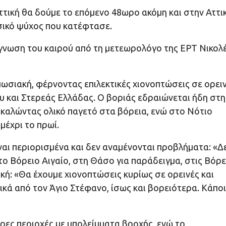
Αττική θα δούμε το επόμενο 48ωρο ακόμη και στην Αττικ
σικό ψύχος που κατέφτασε.
γνωση του καιρού από τη μετεωρολόγο της ΕΡΤ Νικολ
πωσιακή, φέρνοντας επιλεκτικές χιονοπτώσεις σε ορει
υ και Στερεάς Ελλάδας. Ο βοριάς εδραιώνεται ήδη στη
οκαλώντας ολικό παγετό στα βόρεια, ενώ στο Νότιο
μέχρι το πρωί.
ναι περιορισμένα και δεν αναμένονται προβλήματα: «Δ
 στο Βόρειο Αιγαίο, στη Θάσο για παράδειγμα, στις Βόρε
ική: «Θα έχουμε χιονοπτώσεις κυρίως σε ορεινές και
τικά από τον Άγιο Στέφανο, ίσως και βορειότερα. Κάπο
ες περιοχές με υπολείμματα βροχής, ενώ το