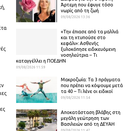
Άρτεμη που έφυγε τόσο
ή,
νωρίς από τη ζωή
09/08/2026 13:36
έτα
«Την έπιασε από τα μαλλιά
και τη χτυπούσε στο
κεφάλι»: Ασθενής
νές
ξυλοκόπησε ειδικευόμενη
νοσηλεύτρια – Τι
καταγγέλλει η ΠΟΕΔΗΝ
09/08/2026 11:59
Μακροζωία: Τα 3 πράγματα
εν
που πρέπει να κόψουμε μετά
τα 40 – Τι λένε οι ειδικοί
ιες
09/08/2026 11:54
ιες
Αποκατάσταση βλάβης στη
μεγάλη γεώτρηση των
Βασιλειών από τη ΔΕΥΑΗ
09/08/2026 11:47