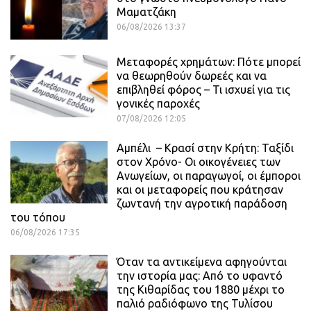
Μαματζάκη
06/08/2026 13:37
Μεταφορές χρημάτων: Πότε μπορεί
να θεωρηθούν δωρεές και να
επιβληθεί φόρος – Τι ισχυεί για τις
γονικές παροχές
07/08/2026 12:05
Αμπέλι – Κρασί στην Κρήτη: Ταξίδι
στον Χρόνο- Οι οικογένειες των
Ανωγείων, οι παραγωγοί, οι έμποροι
και οι μεταφορείς που κράτησαν
ζωντανή την αγροτική παράδοση
του τόπου
06/08/2026 17:35
Όταν τα αντικείμενα αφηγούνται
την ιστορία μας: Από το υφαντό
της Κιθαρίδας του 1880 μέχρι το
παλιό ραδιόφωνο της Τυλίσου