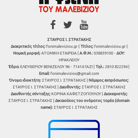
ΣΤΑΥΡΟΣ Ι. ΣΤΡΑΤΑΚΗΣ
Διακριτικός τίτλος:
fonimaleviziou.gr |
Τίτλος:
fonimaleviziou.gr |
Νομική μορφή:
ΑΤΟΜΙΚΗ ΕΤΑΙΡΕΙΑ |
Α.Φ.Μ.:
038839100 -
ΔΟΥ:
ΗΡΑΚΛΕΙΟΥ
Έδρα:
ΕΛΕΥΘΕΡΙΟΥ ΒΕΝΙΖΕΛΟΥ 96 - 71414 ΓΑΖΙ |
Τηλ.:
2810 822294 |
Εmail:
fonimaleviziou@gmail.com
Όνομα ιδιοκτήτη:
ΣΤΑΥΡΟΣ Ι. ΣΤΡΑΤΑΚΗΣ |
Νόμιμος εκπρόσωπος:
ΣΤΑΥΡΟΣ Ι. ΣΤΡΑΤΑΚΗΣ |
Διευθυντής:
ΣΤΑΥΡΟΣ Ι. ΣΤΡΑΤΑΚΗΣ
Διευθυντής σύνταξης:
ΚΟΡΙΝΑ ΚΑΦΕΤΖΟΠΟΥΛΟΥ |
Διαχειριστής:
ΣΤΑΥΡΟΣ Ι. ΣΤΡΑΤΑΚΗΣ |
Δικαιούχος του ονόματος τομέα (domain
name):
ΣΤΑΥΡΟΣ Ι. ΣΤΡΑΤΑΚΗΣ