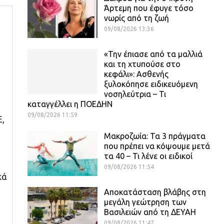
Άρτεμη που έφυγε τόσο
η
νωρίς από τη ζωή
09/08/2026 13:36
«Την έπιασε από τα μαλλιά
και τη χτυπούσε στο
κεφάλι»: Ασθενής
ξυλοκόπησε ειδικευόμενη
νοσηλεύτρια – Τι
καταγγέλλει η ΠΟΕΔΗΝ
09/08/2026 11:59
Ε,
Μακροζωία: Τα 3 πράγματα
που πρέπει να κόψουμε μετά
τα 40 – Τι λένε οι ειδικοί
09/08/2026 11:54
κά
Αποκατάσταση βλάβης στη
μεγάλη γεώτρηση των
Βασιλειών από τη ΔΕΥΑΗ
09/08/2026 11:47