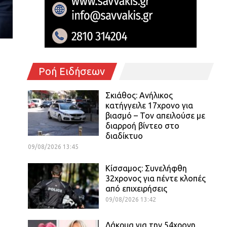
Ροή Ειδήσεων
Σκιάθος: Ανήλικος
κατήγγειλε 17χρονο για
βιασμό – Τον απειλούσε με
διαρροή βίντεο στο
διαδίκτυο
09/08/2026 13:45
Κίσσαμος: Συνελήφθη
32χρονος για πέντε κλοπές
από επιχειρήσεις
09/08/2026 13:42
Δάκρυα για την 54χρονη