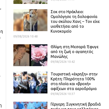
,
Σοκ στο Ηράκλειο:
Ομολόγησε τη δολοφονία
του σκύλου Χανς – Τον είχε
υιοθετήσει από το
 η
Κυνοκομείο
09/08/2026 10:48
υ
Θλίψη στη Μεσαρά: Έφυγε
από τη ζωή ο αγαπητός
Μανώλης
09/08/2026 10:42
Τουριστική «έκρηξη» στην
ά
Κρήτη: Πληρότητα 100%
στα πλοία και «βροχή»
αφίξεων στα αεροδρόμια
09/08/2026 10:37
Γέργερη: Συγκινητική βραδιά
η
τιμής για τους καλλιτέχνες