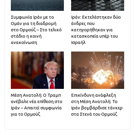
Συμφωνία Ιράν με το
Ιράν: Εκτελέστηκαν δύο
Ομάν για τη διαδρομή
άνδρες που
στο Ορμούζ – Στο τελικό
κατηγορήθηκαν για
στάδιο η κοινή
κατασκοπεία υπέρ του
ανακοίνωση
Ισραήλ
Μέση Ανατολή: Ο Τραμπ
Επικίνδυνη ανάφλεξη
ανέβαλε νέα επίθεση στο
στη Μέση Ανατολή: Το
Ιράν – Απαιτεί συμφωνία
Ιράν βομβάρδισε τάνκερ
για το Ορμούζ
στα Στενά του Ορμούζ