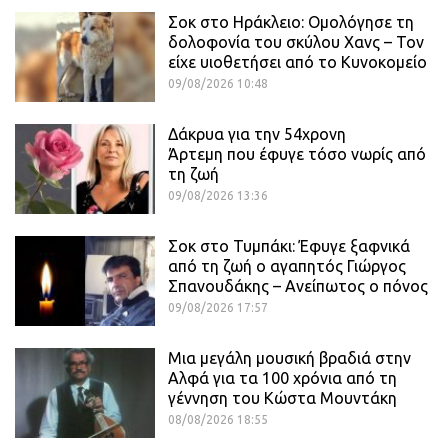
Σοκ στο Ηράκλειο: Ομολόγησε τη
δολοφονία του σκύλου Χανς – Τον
είχε υιοθετήσει από το Κυνοκομείο
09/08/2026 10:48
Δάκρυα για την 54χρονη
Άρτεμη που έφυγε τόσο νωρίς από
τη ζωή
09/08/2026 13:36
Σοκ στο Τυμπάκι: Έφυγε ξαφνικά
από τη ζωή ο αγαπητός Γιώργος
Σπανουδάκης – Ανείπωτος ο πόνος
09/08/2026 17:57
Μια μεγάλη μουσική βραδιά στην
Αλφά για τα 100 χρόνια από τη
γέννηση του Κώστα Μουντάκη
08/08/2026 18:55