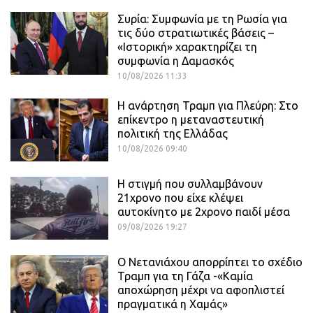
Συρία: Συμφωνία με τη Ρωσία για
τις δύο στρατιωτικές βάσεις –
«Ιστορική» χαρακτηρίζει τη
συμφωνία η Δαμασκός
10/08/2026 11:33
Η ανάρτηση Τραμπ για Πλεύρη: Στο
επίκεντρο η μεταναστευτική
πολιτική της Ελλάδας
10/08/2026 09:40
Η στιγμή που συλλαμβάνουν
21χρονο που είχε κλέψει
αυτοκίνητο με 2χρονο παιδί μέσα
09/08/2026 19:27
Ο Νετανιάχου απορρίπτει το σχέδιο
Τραμπ για τη Γάζα -«Καμία
αποχώρηση μέχρι να αφοπλιστεί
πραγματικά η Χαμάς»