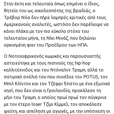
Στην έκτη και τελευταία όπως επιμένει ο ίδιος,
θητεία του ως οικοδεσπότης της βραδιάς, ο
Τρέβορ Νόα δεν πήρε λαμπρές κριτικές από τους
Αμερικανούς αναλυτές, ωστόσο δεν παρέλειψε να
κάνει πλάκα με τον πιο εύκολο στόχο του
τελευταίου μήνα, τη Νίκι Μινάζ, που δηλώνει
ορκισμένη φαν του Προέδρου των ΗΠΑ.
Ο Νοτιοαφρικανός κωμικός και παρουσιαστής
αστειεύτηκε με τους πισινούς της hip-hop
καλλιτέχνιδος και του Ντόναλντ Τραμπ, αλλά το
σατιρικό σχόλιό του που συνέδεε τον POTUS, τον
Μπιλ Κλίντον και τον Τζέφρι Έπστιν με ένα εξωτικό
νησί, που δεν είναι η Γροιλανδία, προκάλεσε τη
μήνι του Τραμπ, ο οποίος πρωί πρωί τον σύγκρινε
με τον έτερο loser Τζίμι Κίμμελ, τον αποκάλεσε
ψεύτη, και απείλησε με αγωγές, με την υπόσχεση οι