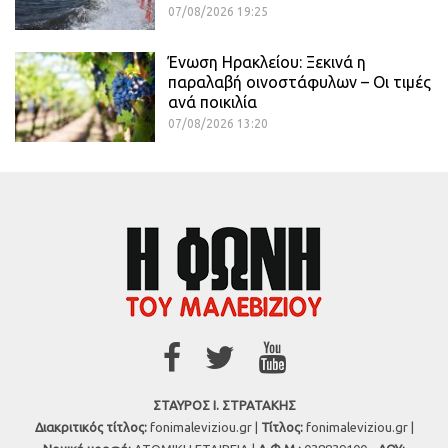
07/08/2026 19:25
Ένωση Ηρακλείου: Ξεκινά η
παραλαβή οινοστάφυλων – Οι τιμές
ανά ποικιλία
07/08/2026 13:20
ΣΤΑΥΡΟΣ Ι. ΣΤΡΑΤΑΚΗΣ
Διακριτικός τίτλος:
fonimaleviziou.gr |
Τίτλος:
fonimaleviziou.gr |