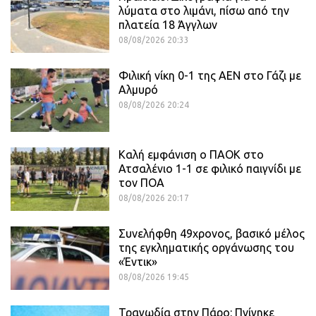
λύματα στο λιμάνι, πίσω από την
πλατεία 18 Άγγλων
08/08/2026 20:33
Φιλική νίκη 0-1 της ΑΕΝ στο Γάζι με
Αλμυρό
08/08/2026 20:24
Καλή εμφάνιση ο ΠΑΟΚ στο
Ατσαλένιο 1-1 σε φιλικό παιγνίδι με
τον ΠΟΑ
08/08/2026 20:17
Συνελήφθη 49χρονος, βασικό μέλος
της εγκληματικής οργάνωσης του
«Έντικ»
08/08/2026 19:45
Τραγωδία στην Πάρο: Πνίγηκε