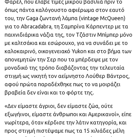
Φαρέλ, που έλαβε τιμές μικρού βασιλιά πριν το
όπως πάντα καλόγουστο αφιέρωμα στον εαυτό
του, την Gaga ζωντανή λάμπα (vintage McQueen)
για το Abracadabra, τη Σαμπρίνα Κάρπεντερ με τα
παιχνιδιάρικα νάζια της, τον Τζάστιν Μπίμπερ μόνο
με καλτσάκια και εσώρουχο, για να συνάδει με το
καλοκαιρινό, οικογενειακό Yukon και στο βήμα των
απονεμητών την Σερ που τα μπέρδεψε με τον
μοναδικό της τρόπο διαβάζοντας την τελευταία
στιγμή ως νικητή τον αείμνηστο Λούθερ Βάντρος,
αφού πρώτα παραδέχθηκε πως το να μοιράζει
βραβεία δεν είναι και το φόρτε της.
«Δεν είμαστε άγριοι, δεν είμαστε ζώα, ούτε
εξωγήινοι, είμαστε άνθρωποι και Αμερικανοί», είπε
νωρίτερα, όταν κέρδισε την λάτιν κατηγορία, και
προς στιγμή πιστέψαμε πως τα 15 χιλιάδες μέλη