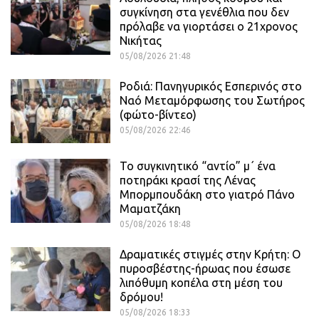
συγκίνηση στα γενέθλια που δεν
πρόλαβε να γιορτάσει ο 21χρονος
Νικήτας
05/08/2026 21:48
Ροδιά: Πανηγυρικός Εσπερινός στο
Ναό Μεταμόρφωσης του Σωτήρος
(φώτο-βίντεο)
05/08/2026 22:46
Το συγκινητικό “αντίο” μ΄ ένα
ποτηράκι κρασί της Λένας
Μπορμπουδάκη στο γιατρό Πάνο
Μαματζάκη
05/08/2026 18:48
Δραματικές στιγμές στην Κρήτη: Ο
πυροσβέστης-ήρωας που έσωσε
λιπόθυμη κοπέλα στη μέση του
δρόμου!
05/08/2026 18:33