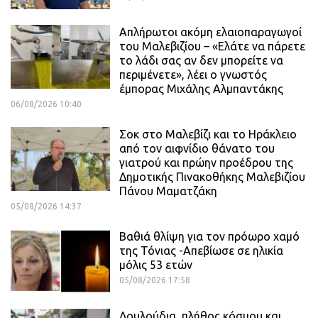
Απλήρωτοι ακόμη ελαιοπαραγωγοί
του Μαλεβιζίου – «Ελάτε να πάρετε
το λάδι σας αν δεν μπορείτε να
περιμένετε», λέει ο γνωστός
έμπορας Μιχάλης Αλμπαντάκης
06/08/2026 10:40
Σοκ στο Μαλεβίζι και το Ηράκλειο
από τον αιφνίδιο θάνατο του
γιατρού και πρώην προέδρου της
Δημοτικής Πινακοθήκης Μαλεβιζίου
Πάνου Μαματζάκη
05/08/2026 14:37
Βαθιά θλίψη για τον πρόωρο χαμό
της Τόνιας -Απεβίωσε σε ηλικία
μόλις 53 ετών
05/08/2026 17:58
Λουλούδια, πλήθος κόσμου και