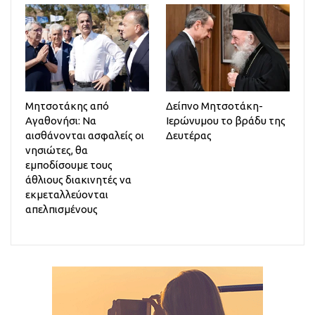
Μητσοτάκης από
Δείπνο Μητσοτάκη-
Αγαθονήσι: Να
Ιερώνυμου το βράδυ της
αισθάνονται ασφαλείς οι
Δευτέρας
νησιώτες, θα
εμποδίσουμε τους
άθλιους διακινητές να
εκμεταλλεύονται
απελπισμένους