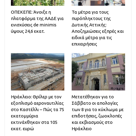
ΟΠΕΚΕΠΕ: Άνοιξε η
Τα μέτρα για τους
πλατφόρμα της ΑΑΔΕ για
πυρόπληκτους της
ενισχύσεις de minimis
Δυτικής Αττικής:
ύψους 24,6 εκατ.
Αποζημιώσεις εξπρές και
ειδικά μέτρα για τις
επιχειρήσεις
Ηράκλειο: Θρίλερ με τον
Μετατέθηκαν για το
εξοπλισμό αεροναυτιλίας
Σάββατο οι απολογίες
στο Καστέλλι – Πώς τα 75
των 8 για το κύκλωμα με
εκατομμύρια
επιδοτήσεις, ζωοκλοπές
εκτινάχθηκαν στα 105
και εκβιασμούς στο
εκατ. ευρώ
Ηράκλειο