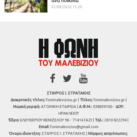
ανά ποικιλία
07/08/2026 13:20
ΣΤΑΥΡΟΣ Ι. ΣΤΡΑΤΑΚΗΣ
Διακριτικός τίτλος:
fonimaleviziou.gr |
Τίτλος:
fonimaleviziou.gr |
Νομική μορφή:
ΑΤΟΜΙΚΗ ΕΤΑΙΡΕΙΑ |
Α.Φ.Μ.:
038839100 -
ΔΟΥ:
ΗΡΑΚΛΕΙΟΥ
Έδρα:
ΕΛΕΥΘΕΡΙΟΥ ΒΕΝΙΖΕΛΟΥ 96 - 71414 ΓΑΖΙ |
Τηλ.:
2810 822294 |
Εmail:
fonimaleviziou@gmail.com
Όνομα ιδιοκτήτη:
ΣΤΑΥΡΟΣ Ι. ΣΤΡΑΤΑΚΗΣ |
Νόμιμος εκπρόσωπος: