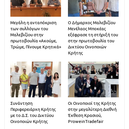
Μεγάλη η ανταπόκριση
Ο Δήμαρχος Μαλεβιζίου
των συλλόγων του
Μενέλαος Μποκέας
Μαλεβιζίου στην
εξέφρασε τη στήριξή του
πρωτοβουλία «Ακούμε,
στην πρωτοβουλία του
Τρώμε, Πίνουμε Κρητικά»
Δικτύου Οινοποιών
Κρήτης
Συνάντηση
Οι Οινοποιοί της Κρήτης
Περιφερειάρχη Κρήτης
στην μεγαλύτερη Διεθνή
με το Δ.Σ. του Δικτύου
Έκθεση Κρασιού,
Οινοποιών Κρήτης
ProweinTradefair