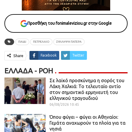
Προσθήκη του fonimaleviziou.gr στην Google
ΠΑΙΔΙ
ΠΕΤΡΕΛΑΙΟ
ΣΥΛΛΗΨΗ ΠΑΤΕΡΑ
Facebook
Twitter
Share
ΕΛΛΆΔΑ - ΡΟΗ
Σε λαϊκό προσκύνημα η σορός του
Λάκη Χαλκιά: Το τελευταίο αντίο
στον σημαντικό ερμηνευτή του
ελληνικού τραγουδιού
06/08/2026 10:45
Όπου φύγει – φύγει οι Αθηναίοι:
Γεμάτα αναχωρούν τα πλοία για τα
νησιά