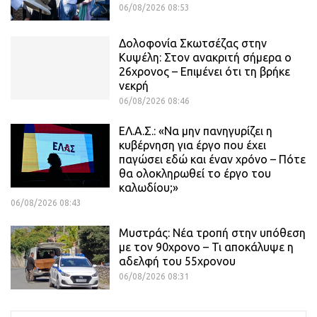
06/08/2026 08:53
Δολοφονία Σκωτσέζας στην
Κυψέλη: Στον ανακριτή σήμερα ο
26χρονος – Επιμένει ότι τη βρήκε
νεκρή
06/08/2026 08:46
ΕΛ.Α.Σ.: «Να μην πανηγυρίζει η
κυβέρνηση για έργο που έχει
παγώσει εδώ και έναν χρόνο – Πότε
θα ολοκληρωθεί το έργο του
καλωδίου;»
06/08/2026 08:43
Μυστράς: Νέα τροπή στην υπόθεση
με τον 90χρονο – Τι αποκάλυψε η
αδελφή του 55χρονου
06/08/2026 08:31