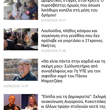
Δραματικές στιγμές στην Κρήτη: Ο
πυροσβέστης-ήρωας που έσωσε
λιπόθυμη κοπέλα στη μέση του
δρόμου!
05/08/2026 18:33
Λουλούδια, πλήθος κόσμου και
συγκίνηση στα γενέθλια που δεν
πρόλαβε να γιορτάσει ο 21χρονος
Νικήτας
05/08/2026 21:48
«Θα είναι πάντα στην καρδιά και τη
σκέψη μας»: Συλλυπητήρια από
συναδέλφους και 7η ΥΠΕ για τον
αιφνίδιο χαμό του Πάνου
Μαματζάκη
05/08/2026 15:05
“Ελπίδα για τη Δημοκρατία”: Σκληρή
ανακοίνωση Αυγερινού, Κοκοτσάκη
κι άλλων πρώην στελεχών κατά της