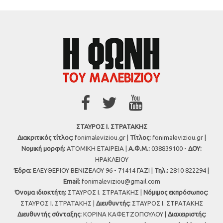
ΣΤΑΥΡΟΣ Ι. ΣΤΡΑΤΑΚΗΣ
Διακριτικός τίτλος:
fonimaleviziou.gr |
Τίτλος:
fonimaleviziou.gr |
Νομική μορφή:
ΑΤΟΜΙΚΗ ΕΤΑΙΡΕΙΑ |
Α.Φ.Μ.:
038839100 -
ΔΟΥ:
ΗΡΑΚΛΕΙΟΥ
Έδρα:
ΕΛΕΥΘΕΡΙΟΥ ΒΕΝΙΖΕΛΟΥ 96 - 71414 ΓΑΖΙ |
Τηλ.:
2810 822294 |
Εmail:
fonimaleviziou@gmail.com
Όνομα ιδιοκτήτη:
ΣΤΑΥΡΟΣ Ι. ΣΤΡΑΤΑΚΗΣ |
Νόμιμος εκπρόσωπος:
ΣΤΑΥΡΟΣ Ι. ΣΤΡΑΤΑΚΗΣ |
Διευθυντής:
ΣΤΑΥΡΟΣ Ι. ΣΤΡΑΤΑΚΗΣ
Διευθυντής σύνταξης:
ΚΟΡΙΝΑ ΚΑΦΕΤΖΟΠΟΥΛΟΥ |
Διαχειριστής: