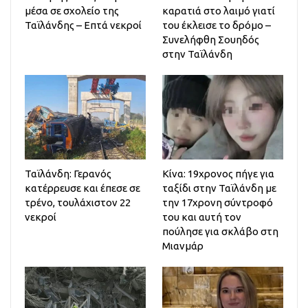
μέσα σε σχολείο της
καρατιά στο λαιμό γιατί
Ταϊλάνδης – Επτά νεκροί
του έκλεισε το δρόμο –
Συνελήφθη Σουηδός
στην Ταϊλάνδη
Ταϊλάνδη: Γερανός
Κίνα: 19χρονος πήγε για
κατέρρευσε και έπεσε σε
ταξίδι στην Ταϊλάνδη με
τρένο, τουλάχιστον 22
την 17χρονη σύντροφό
νεκροί
του και αυτή τον
πούλησε για σκλάβο στη
Μιανμάρ