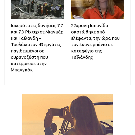
Ισχυρότατες δονήσεις 7,7
22χρονη Ισπανίδα
και 7,3 Ρίχτερ σε Μιανμάρ
σκοτώθηκε από
και Ταϊλάνδη –
ελέφαντα, την ώρα που
Τουλάχιστον 43 εργάτες
τον έκανε μπάνιο σε
παγιδευμένοι σε
καταφύγιο της
ουρανοξύστη που
Ταϊλάνδης
κατέρρευσε στην
Μπανγκόκ