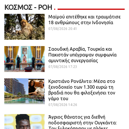
ΚΌΣΜΟΣ - ΡΟΗ
Μαϊμού επιτέθηκε και τραυμάτισε
18 ανθρώπους στην Ινδονησία
07/08/2026 20:41
Σαουδική Αραβία, Τουρκία και
Πακιστάν υπέγραψαν συμφωνία
αμυντικής συνεργασίας
07/08/2026 17:23
Κριστιάνο Ρονάλντο: Μέσα στο
ξενοδοχείο των 1.300 ευρώ τη
βραδιά που θα φιλοξενήσει τον
γάμο του
07/08/2026 14:26
Άγριος θάνατος για διεθνή
ποδοσφαιριστή στην Ουγκάντα:
Τον ξυλοκόπησαν με πλάκες