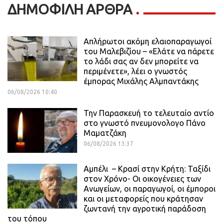
ΔΗΜΟΦΙΛΗ ΑΡΘΡΑ
Απλήρωτοι ακόμη ελαιοπαραγωγοί
του Μαλεβιζίου – «Ελάτε να πάρετε
το λάδι σας αν δεν μπορείτε να
περιμένετε», λέει ο γνωστός
έμπορας Μιχάλης Αλμπαντάκης
06/08/2026 10:40
Την Παρασκευή το τελευταίο αντίο
στο γνωστό πνευμονολογο Πάνο
Μαματζάκη
06/08/2026 13:37
Αμπέλι – Κρασί στην Κρήτη: Ταξίδι
στον Χρόνο- Οι οικογένειες των
Ανωγείων, οι παραγωγοί, οι έμποροι
και οι μεταφορείς που κράτησαν
ζωντανή την αγροτική παράδοση
του τόπου