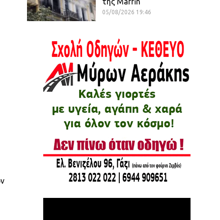
της Marfin
05/08/2026 19:46
ών