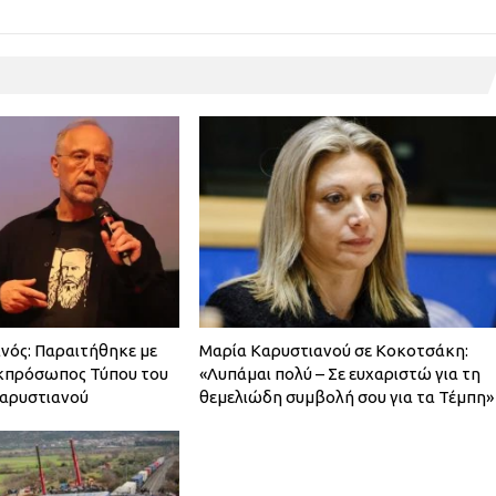
νός: Παραιτήθηκε με
Μαρία Καρυστιανού σε Κοκοτσάκη:
εκπρόσωπος Τύπου του
«Λυπάμαι πολύ – Σε ευχαριστώ για τη
Καρυστιανού
θεμελιώδη συμβολή σου για τα Τέμπη»