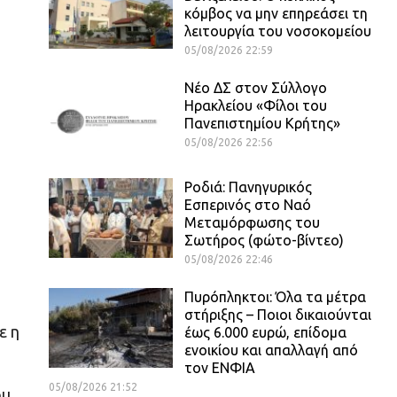
κόμβος να μην επηρεάσει τη
λειτουργία του νοσοκομείου
05/08/2026 22:59
Νέο ΔΣ στον Σύλλογο
Ηρακλείου «Φίλοι του
Πανεπιστημίου Κρήτης»
05/08/2026 22:56
Ροδιά: Πανηγυρικός
Εσπερινός στο Ναό
Μεταμόρφωσης του
Σωτήρος (φώτο-βίντεο)
05/08/2026 22:46
Πυρόπληκτοι: Όλα τα μέτρα
στήριξης – Ποιοι δικαιούνται
ε η
έως 6.000 ευρώ, επίδομα
ενοικίου και απαλλαγή από
τον ΕΝΦΙΑ
05/08/2026 21:52
ου