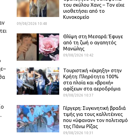
του σκύλου Χανς – Τον είχε
υιοθετήσει από το
Κυνοκομείο
αν
09/08/2026 10:48
τει
Θλίψη στη Μεσαρά: Έφυγε
από τη ζωή ο αγαπητός
Μανώλης
09/08/2026 10:42
ο
ξε–
Τουριστική «έκρηξη» στην
Κρήτη: Πληρότητα 100%
θα
στα πλοία και «βροχή»
αφίξεων στα αεροδρόμια
09/08/2026 10:37
ίο
Γέργερη: Συγκινητική βραδιά
τιμής για τους καλλιτέχνες
.
που «ύφαναν» τον πολιτισμό
της Πάνω Ρίζας
09/08/2026 10:31