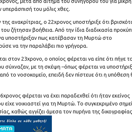
χρονος, μετά από αίτημα του συνηγόρου του για μικρή
υπεράσπισή του μόλις χθες.
της ανακρίτριας, ο 22χρονος υποστήριξε ότι βρισκότ
του ζήτησαν βοήθεια. Από την ίδια διαδικασία προκύπ
ι να υποστήριξαν πως κατέβασαν τη Μυρτώ στο
ούσε να την παραλάβει πιο γρήγορα.
αι στον 23χρονο, ο οποίος φέρεται να είπε ότι πήγε τ
υ σύχναζαν, με τη σκέψη –όπως φέρεται να υποστήρι
από το νοσοκομείο, επειδή δεν πίστευε ότι η υπόθεση 
6χρονος φέρεται να έχει παραδεχθεί ότι ήταν εκείνος
 είχε νοικιαστεί για τη Μυρτώ. Το συγκεκριμένο σημε
σίας, καθώς αγγίζει άμεσα τον πυρήνα της δικογραφίας