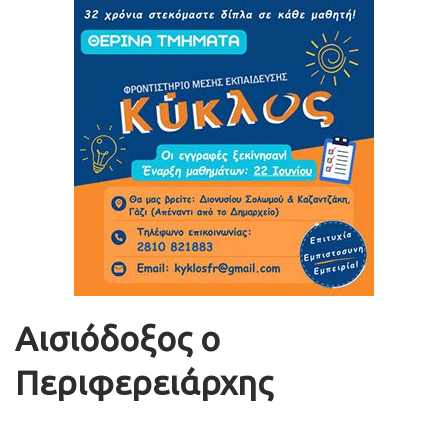
Αισιόδοξος ο
Περιφερειάρχης