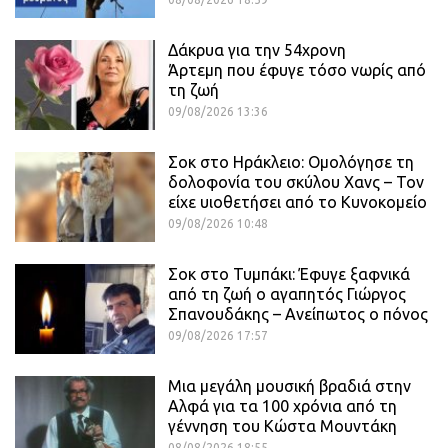
Δάκρυα για την 54χρονη
Άρτεμη που έφυγε τόσο νωρίς από
τη ζωή
09/08/2026 13:36
Σοκ στο Ηράκλειο: Ομολόγησε τη
δολοφονία του σκύλου Χανς – Τον
είχε υιοθετήσει από το Κυνοκομείο
09/08/2026 10:48
Σοκ στο Τυμπάκι: Έφυγε ξαφνικά
από τη ζωή ο αγαπητός Γιώργος
Σπανουδάκης – Ανείπωτος ο πόνος
09/08/2026 17:57
Μια μεγάλη μουσική βραδιά στην
Αλφά για τα 100 χρόνια από τη
γέννηση του Κώστα Μουντάκη
08/08/2026 18:55