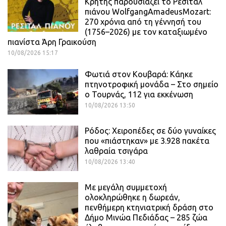
Κρήτης παρουσιάζει το Ρεσιτάλ
πιάνου WolfgangAmadeusMozart:
270 χρόνια από τη γέννησή του
(1756–2026) με τον καταξιωμένο
πιανίστα Άρη Γραικούση
10/08/2026 15:17
Φωτιά στον Κουβαρά: Κάηκε
πτηνοτροφική μονάδα – Στο σημείο
ο Τουρνάς, 112 για εκκένωση
10/08/2026 13:50
Ρόδος: Χειροπέδες σε δύο γυναίκες
που «πιάστηκαν» με 3.928 πακέτα
λαθραία τσιγάρα
10/08/2026 13:40
Με μεγάλη συμμετοχή
ολοκληρώθηκε η δωρεάν,
πενθήμερη κτηνιατρική δράση στο
Δήμο Μινώα Πεδιάδας – 285 ζώα