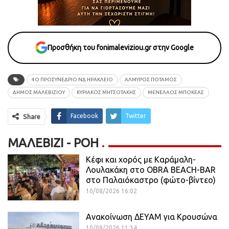
Προσθήκη του fonimaleviziou.gr στην Google
4Ο ΠΡΟΣΥΝΕΔΡΙΟ ΝΔ ΗΡΑΚΛΕΙΟ
ΑΛΜΥΡΟΣ ΠΟΤΑΜΟΣ
ΔΗΜΟΣ ΜΑΛΕΒΙΖΙΟΥ
ΚΥΡΙΑΚΟΣ ΜΗΤΣΟΤΑΚΗΣ
ΜΕΝΕΛΑΟΣ ΜΠΟΚΕΑΣ
Facebook
Twitter
Share
ΜΑΛΕΒΊΖΙ - ΡΟΗ
Κέφι και χορός με Καράμαλη-
Λουλακάκη στο OBRA BEACH-BAR
στο Παλαιόκαστρο (φώτο-βίντεο)
10/08/2026 16:02
Ανακοίνωση ΔΕΥΑΜ για Κρουσώνα
10/08/2026 11:34