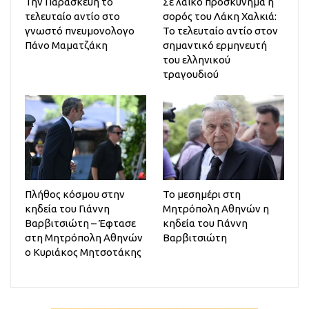
Την Παρασκευή το
Σε λαϊκό προσκύνημα η
τελευταίο αντίο στο
σορός του Λάκη Χαλκιά:
γνωστό πνευμονολογο
Το τελευταίο αντίο στον
Πάνο Μαματζάκη
σημαντικό ερμηνευτή
του ελληνικού
τραγουδιού
Πλήθος κόσμου στην
Το μεσημέρι στη
κηδεία του Γιάννη
Μητρόπολη Αθηνών η
Βαρβιτσιώτη – Έφτασε
κηδεία του Γιάννη
στη Μητρόπολη Αθηνών
Βαρβιτσιώτη
ο Κυριάκος Μητσοτάκης