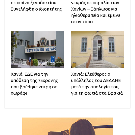
σε πισίνα ξενοδοχείου –
νεκρός σε παραλία των
Συνελήφθη ο ιδιοκτήτης
Χανίων – Ξάπλωσε για
ηλιοθεραπεία και έμεινε
στον τόπο
Χανιά: ΕΔΕ για την
Χανιά: Ελεύθερος ο
υπόθεση της 75χρονης
υπάλληλος του ΔΕΔΔΗΕ
που βρέθηκε νεκρή σε
μετά την απολογία του,
χωράφι
για τη φωτιά στα Σφακιά