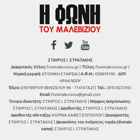
ΣΤΑΥΡΟΣ Ι. ΣΤΡΑΤΑΚΗΣ
Διακριτικός τίτλος:
fonimaleviziou.gr |
Τίτλος:
fonimaleviziou.gr |
Νομική μορφή:
ΑΤΟΜΙΚΗ ΕΤΑΙΡΕΙΑ |
Α.Φ.Μ.:
038839100 -
ΔΟΥ:
ΗΡΑΚΛΕΙΟΥ
Έδρα:
ΕΛΕΥΘΕΡΙΟΥ ΒΕΝΙΖΕΛΟΥ 96 - 71414 ΓΑΖΙ |
Τηλ.:
2810 822294 |
Εmail:
fonimaleviziou@gmail.com
Όνομα ιδιοκτήτη:
ΣΤΑΥΡΟΣ Ι. ΣΤΡΑΤΑΚΗΣ |
Νόμιμος εκπρόσωπος:
ΣΤΑΥΡΟΣ Ι. ΣΤΡΑΤΑΚΗΣ |
Διευθυντής:
ΣΤΑΥΡΟΣ Ι. ΣΤΡΑΤΑΚΗΣ
Διευθυντής σύνταξης:
ΚΟΡΙΝΑ ΚΑΦΕΤΖΟΠΟΥΛΟΥ |
Διαχειριστής:
ΣΤΑΥΡΟΣ Ι. ΣΤΡΑΤΑΚΗΣ |
Δικαιούχος του ονόματος τομέα (domain
name):
ΣΤΑΥΡΟΣ Ι. ΣΤΡΑΤΑΚΗΣ