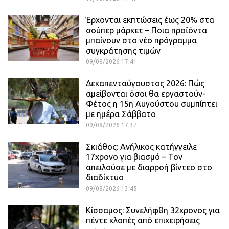
Έρχονται εκπτώσεις έως 20% στα
σούπερ μάρκετ – Ποια προϊόντα
μπαίνουν στο νέο πρόγραμμα
συγκράτησης τιμών
09/08/2026 17:41
Δεκαπενταύγουστος 2026: Πώς
αμείβονται όσοι θα εργαστούν-
Φέτος η 15η Αυγούστου συμπίπτει
με ημέρα Σάββατο
09/08/2026 17:37
Σκιάθος: Ανήλικος κατήγγειλε
17χρονο για βιασμό – Τον
απειλούσε με διαρροή βίντεο στο
διαδίκτυο
09/08/2026 13:45
Κίσσαμος: Συνελήφθη 32χρονος για
πέντε κλοπές από επιχειρήσεις