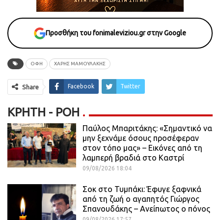
Προσθήκη του fonimaleviziou.gr στην Google
ΟΦΗ
ΧΆΡΗΣ ΜΑΜΟΥΛΆΚΗΣ
Facebook
Twitter
Share
ΚΡΉΤΗ - ΡΟΗ
Παύλος Μπαριτάκης: «Σημαντικό να
μην ξεχνάμε όσους προσέφεραν
στον τόπο μας» – Εικόνες από τη
λαμπερή βραδιά στο Καστρί
09/08/2026 18:04
Σοκ στο Τυμπάκι: Έφυγε ξαφνικά
από τη ζωή ο αγαπητός Γιώργος
Σπανουδάκης – Ανείπωτος ο πόνος
09/08/2026 17:57