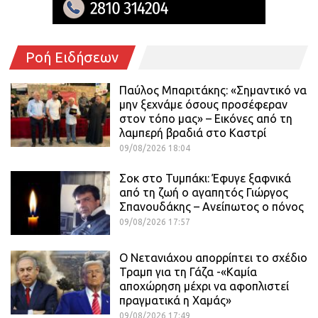
Ροή Ειδήσεων
Παύλος Μπαριτάκης: «Σημαντικό να
μην ξεχνάμε όσους προσέφεραν
στον τόπο μας» – Εικόνες από τη
λαμπερή βραδιά στο Καστρί
09/08/2026 18:04
Σοκ στο Τυμπάκι: Έφυγε ξαφνικά
από τη ζωή ο αγαπητός Γιώργος
Σπανουδάκης – Ανείπωτος ο πόνος
09/08/2026 17:57
Ο Νετανιάχου απορρίπτει το σχέδιο
Τραμπ για τη Γάζα -«Καμία
αποχώρηση μέχρι να αφοπλιστεί
πραγματικά η Χαμάς»
09/08/2026 17:49