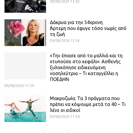
09/08/2026 13:42
Δάκρυα για την 54χρονη
Άρτεμη που έφυγε τόσο νωρίς από
τη ζωή
09/08/2026 13:36
«Την έπιασε από τα μαλλιά και τη
χτυπούσε στο κεφάλι»: Ασθενής
ξυλοκόπησε ειδικευόμενη
νοσηλεύτρια – Τι καταγγέλλει η
ΠΟΕΔΗΝ
09/08/2026 11:59
Μακροζωία: Τα 3 πράγματα που
πρέπει να κόψουμε μετά τα 40 – Τι
λένε οι ειδικοί
09/08/2026 11:54