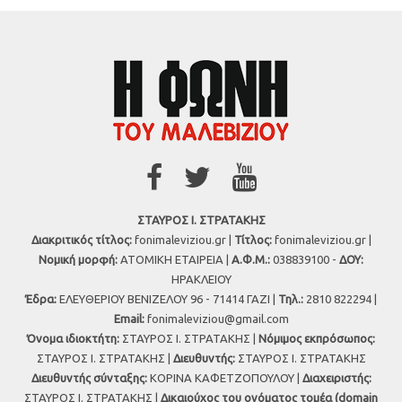
ΣΤΑΥΡΟΣ Ι. ΣΤΡΑΤΑΚΗΣ
Διακριτικός τίτλος:
fonimaleviziou.gr |
Τίτλος:
fonimaleviziou.gr |
Νομική μορφή:
ΑΤΟΜΙΚΗ ΕΤΑΙΡΕΙΑ |
Α.Φ.Μ.:
038839100 -
ΔΟΥ:
ΗΡΑΚΛΕΙΟΥ
Έδρα:
ΕΛΕΥΘΕΡΙΟΥ ΒΕΝΙΖΕΛΟΥ 96 - 71414 ΓΑΖΙ |
Τηλ.:
2810 822294 |
Εmail:
fonimaleviziou@gmail.com
Όνομα ιδιοκτήτη:
ΣΤΑΥΡΟΣ Ι. ΣΤΡΑΤΑΚΗΣ |
Νόμιμος εκπρόσωπος:
ΣΤΑΥΡΟΣ Ι. ΣΤΡΑΤΑΚΗΣ |
Διευθυντής:
ΣΤΑΥΡΟΣ Ι. ΣΤΡΑΤΑΚΗΣ
Διευθυντής σύνταξης:
ΚΟΡΙΝΑ ΚΑΦΕΤΖΟΠΟΥΛΟΥ |
Διαχειριστής:
ΣΤΑΥΡΟΣ Ι. ΣΤΡΑΤΑΚΗΣ |
Δικαιούχος του ονόματος τομέα (domain