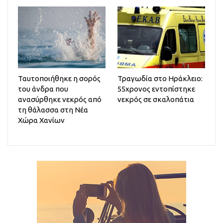
Ταυτοποιήθηκε η σορός
Τραγωδία στο Ηράκλειο:
του άνδρα που
55χρονος εντοπίστηκε
ανασύρθηκε νεκρός από
νεκρός σε σκαλοπάτια
τη θάλασσα στη Νέα
Χώρα Χανίων