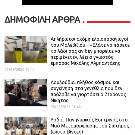
ΔΗΜΟΦΙΛΗ ΑΡΘΡΑ
Απλήρωτοι ακόμη ελαιοπαραγωγοί
του Μαλεβιζίου – «Ελάτε να πάρετε
το λάδι σας αν δεν μπορείτε να
περιμένετε», λέει ο γνωστός
έμπορας Μιχάλης Αλμπαντάκης
06/08/2026 10:40
Λουλούδια, πλήθος κόσμου και
συγκίνηση στα γενέθλια που δεν
πρόλαβε να γιορτάσει ο 21χρονος
Νικήτας
05/08/2026 21:48
Ροδιά: Πανηγυρικός Εσπερινός στο
Ναό Μεταμόρφωσης του Σωτήρος
(φώτο-βίντεο)