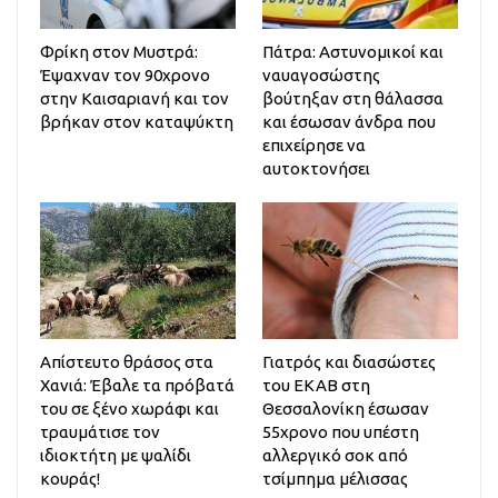
Φρίκη στον Μυστρά:
Πάτρα: Αστυνομικοί και
Έψαχναν τον 90χρονο
ναυαγοσώστης
στην Καισαριανή και τον
βούτηξαν στη θάλασσα
βρήκαν στον καταψύκτη
και έσωσαν άνδρα που
επιχείρησε να
αυτοκτονήσει
Απίστευτο θράσος στα
Γιατρός και διασώστες
Χανιά: Έβαλε τα πρόβατά
του ΕΚΑΒ στη
του σε ξένο χωράφι και
Θεσσαλονίκη έσωσαν
τραυμάτισε τον
55χρονο που υπέστη
ιδιοκτήτη με ψαλίδι
αλλεργικό σοκ από
κουράς!
τσίμπημα μέλισσας