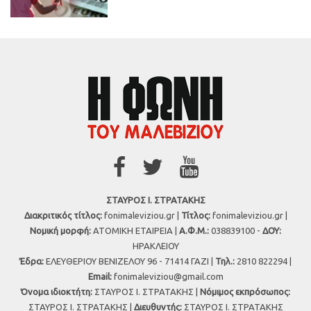
ΣΤΑΥΡΟΣ Ι. ΣΤΡΑΤΑΚΗΣ
Διακριτικός τίτλος:
fonimaleviziou.gr |
Τίτλος:
fonimaleviziou.gr |
Νομική μορφή:
ΑΤΟΜΙΚΗ ΕΤΑΙΡΕΙΑ |
Α.Φ.Μ.:
038839100 -
ΔΟΥ:
ΗΡΑΚΛΕΙΟΥ
Έδρα:
ΕΛΕΥΘΕΡΙΟΥ ΒΕΝΙΖΕΛΟΥ 96 - 71414 ΓΑΖΙ |
Τηλ.:
2810 822294 |
Εmail:
fonimaleviziou@gmail.com
Όνομα ιδιοκτήτη:
ΣΤΑΥΡΟΣ Ι. ΣΤΡΑΤΑΚΗΣ |
Νόμιμος εκπρόσωπος:
ΣΤΑΥΡΟΣ Ι. ΣΤΡΑΤΑΚΗΣ |
Διευθυντής:
ΣΤΑΥΡΟΣ Ι. ΣΤΡΑΤΑΚΗΣ