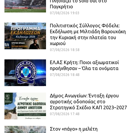
Πλησιάζει το sold out στο
Παγκρήτιο
07/08/2026 19:03
Πολιτιστικός Σύλλογος Φόδελε:
Εκδήλωση με Μιλτιάδη Βαρουχάκη
την Κυριακή στην πλατεία του
χωριού
07/08/2026 18:58
ΕΛ.ΑΣ Κρήτη: Ποιοι αξιωματικοί
προήχθησαν – Όλα τα ονόματα
07/08/2026 18:48
Δήμος Ανωγείων: Ένταξη έργου
αγροτικής οδοποιίας στο
Στρατηγικό Σχέδιο ΚΑΠ 2023–2027
07/08/2026 17:48
Στον «πάγο» η μελέτη