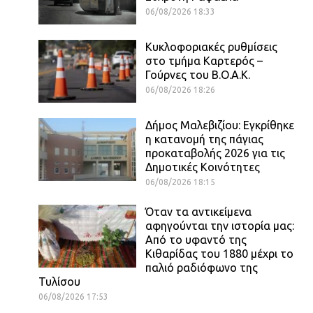
06/08/2026 18:33
Κυκλοφοριακές ρυθμίσεις
στο τμήμα Καρτερός –
Γούρνες του Β.Ο.Α.Κ.
06/08/2026 18:26
Δήμος Μαλεβιζίου: Εγκρίθηκε
η κατανομή της πάγιας
προκαταβολής 2026 για τις
Δημοτικές Κοινότητες
06/08/2026 18:15
Όταν τα αντικείμενα
αφηγούνται την ιστορία μας:
Από το υφαντό της
Κιθαρίδας του 1880 μέχρι το
παλιό ραδιόφωνο της
Τυλίσου
06/08/2026 17:53