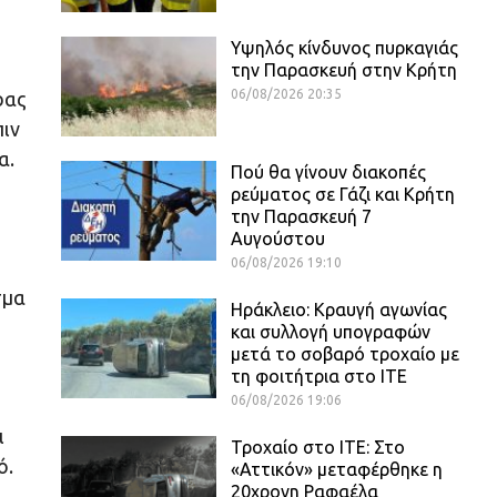
Υψηλός κίνδυνος πυρκαγιάς
την Παρασκευή στην Κρήτη
06/08/2026 20:35
ρας
πιν
α.
Πού θα γίνουν διακοπές
ρεύματος σε Γάζι και Κρήτη
την Παρασκευή 7
Αυγούστου
06/08/2026 19:10
σμα
Ηράκλειο: Κραυγή αγωνίας
και συλλογή υπογραφών
μετά το σοβαρό τροχαίο με
τη φοιτήτρια στο ΙΤΕ
06/08/2026 19:06
ι
Τροχαίο στο ΙΤΕ: Στο
ό.
«Αττικόν» μεταφέρθηκε η
20χρονη Ραφαέλα