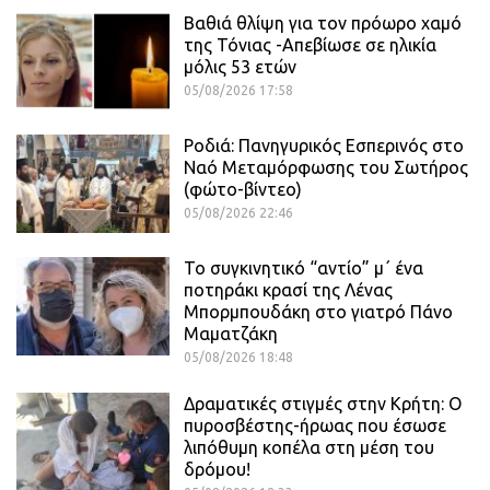
Βαθιά θλίψη για τον πρόωρο χαμό
της Τόνιας -Απεβίωσε σε ηλικία
μόλις 53 ετών
05/08/2026 17:58
Ροδιά: Πανηγυρικός Εσπερινός στο
Ναό Μεταμόρφωσης του Σωτήρος
(φώτο-βίντεο)
05/08/2026 22:46
Το συγκινητικό “αντίο” μ΄ ένα
ποτηράκι κρασί της Λένας
Μπορμπουδάκη στο γιατρό Πάνο
Μαματζάκη
05/08/2026 18:48
Δραματικές στιγμές στην Κρήτη: Ο
πυροσβέστης-ήρωας που έσωσε
λιπόθυμη κοπέλα στη μέση του
δρόμου!