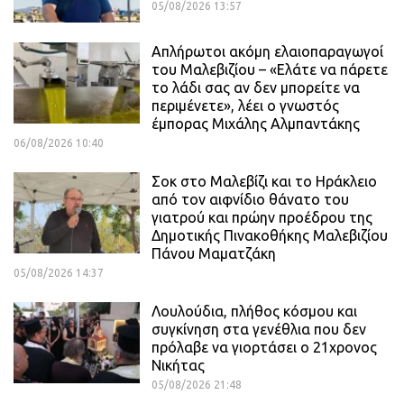
05/08/2026 13:57
Απλήρωτοι ακόμη ελαιοπαραγωγοί
του Μαλεβιζίου – «Ελάτε να πάρετε
το λάδι σας αν δεν μπορείτε να
περιμένετε», λέει ο γνωστός
έμπορας Μιχάλης Αλμπαντάκης
06/08/2026 10:40
Σοκ στο Μαλεβίζι και το Ηράκλειο
από τον αιφνίδιο θάνατο του
γιατρού και πρώην προέδρου της
Δημοτικής Πινακοθήκης Μαλεβιζίου
Πάνου Μαματζάκη
05/08/2026 14:37
Λουλούδια, πλήθος κόσμου και
συγκίνηση στα γενέθλια που δεν
πρόλαβε να γιορτάσει ο 21χρονος
Νικήτας
05/08/2026 21:48