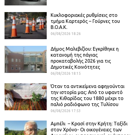
Κυκλοφοριακές ρυθμίσεις στο
τμήμα Καρτερός – Γούρνες του
Β.Ο.Α.Κ.
06/08/2026 18:26
Δήμος Μαλεβιζίου: Εγκρίθηκε η
κατανομή της πάγιας
προκαταβολής 2026 για τις
Δημοτικές Κοινότητες
06/08/2026 18:15
Όταν τα αντικείμενα αφηγούνται
την ιστορία μας: Από το υφαντό
της Κιθαρίδας του 1880 μέχρι το
παλιό ραδιόφωνο της Τυλίσου
06/08/2026 17:53
Αμπέλι – Κρασί στην Κρήτη: Ταξίδι
στον Χρόνο- Οι οικογένειες των