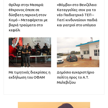
Θρίλερ στην Μεσαρά:
«Βόμβα» στο Βενιζέλειο:
69χρονος έπεσε σε
Καταγγελίες-σοκ για το
δύσβατη περιοχή στον
νέο Παιδιατρικό ΤΕΠ –
Κομό – Μεταφέρεται με
Γιατί κινδυνεύουν παιδιά
βαριά τραύματα στο
και γιατροί στο υπόγειο
κεφάλι
Με τιμητικές διακρίσεις η
Δημόσιο ευχαριστήριο
εκδήλωση του ΟΦΑΜ
πολίτη προς το Α.Τ.
Μαλεβιζίου