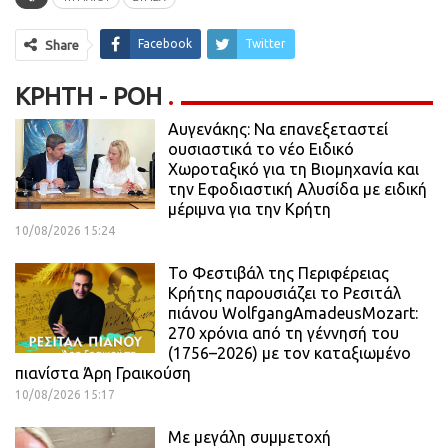
Facebook
Twitter
Share
ΚΡΉΤΗ - ΡΟΗ
Αυγενάκης: Να επανεξεταστεί
ουσιαστικά το νέο Ειδικό
Χωροταξικό για τη Βιομηχανία και
την Εφοδιαστική Αλυσίδα με ειδική
μέριμνα για την Κρήτη
10/08/2026 15:24
Το Φεστιβάλ της Περιφέρειας
Κρήτης παρουσιάζει το Ρεσιτάλ
πιάνου WolfgangAmadeusMozart:
270 χρόνια από τη γέννησή του
(1756–2026) με τον καταξιωμένο
πιανίστα Άρη Γραικούση
10/08/2026 15:17
Με μεγάλη συμμετοχή