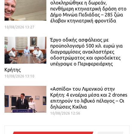
ολοκληρώθηκε η δωρεάν,
πενθήμερη κτηνιατρική δράση στο
Δήμο Μινώα Πεδιάδας – 285 ζώα
έλαβαν κτηνιατρική φροντίδα
10/08/2026 13:27
Έργο οδικής ασφάλειας με
προϋπολογισμό 500 χιλ. ευρώ για
διαγραμμίσεις ανακλαστήρες
οδοστρώματος και οριοδείκτες
υπέγραψε ο Περιφερειάρχης
Κρήτης
10/08/2026 13:10
«Ασπίδα» του Λιμενικού στην
Κρήτη: 4 εναέρια μέσα και 2 drones
επιτηρούν το λιβυκό πέλαγος – Οι
δηλώσεις Κικίλια
10/08/2026 12:56