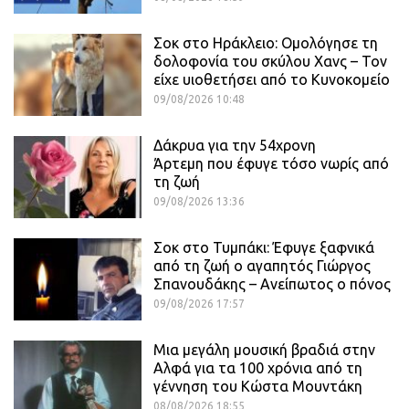
Σοκ στο Ηράκλειο: Ομολόγησε τη
δολοφονία του σκύλου Χανς – Τον
είχε υιοθετήσει από το Κυνοκομείο
09/08/2026 10:48
Δάκρυα για την 54χρονη
Άρτεμη που έφυγε τόσο νωρίς από
τη ζωή
09/08/2026 13:36
Σοκ στο Τυμπάκι: Έφυγε ξαφνικά
από τη ζωή ο αγαπητός Γιώργος
Σπανουδάκης – Ανείπωτος ο πόνος
09/08/2026 17:57
Μια μεγάλη μουσική βραδιά στην
Αλφά για τα 100 χρόνια από τη
γέννηση του Κώστα Μουντάκη
08/08/2026 18:55