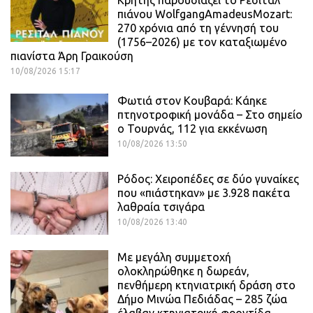
Κρήτης παρουσιάζει το Ρεσιτάλ
πιάνου WolfgangAmadeusMozart:
270 χρόνια από τη γέννησή του
(1756–2026) με τον καταξιωμένο
πιανίστα Άρη Γραικούση
10/08/2026 15:17
Φωτιά στον Κουβαρά: Κάηκε
πτηνοτροφική μονάδα – Στο σημείο
ο Τουρνάς, 112 για εκκένωση
10/08/2026 13:50
Ρόδος: Χειροπέδες σε δύο γυναίκες
που «πιάστηκαν» με 3.928 πακέτα
λαθραία τσιγάρα
10/08/2026 13:40
Με μεγάλη συμμετοχή
ολοκληρώθηκε η δωρεάν,
πενθήμερη κτηνιατρική δράση στο
Δήμο Μινώα Πεδιάδας – 285 ζώα