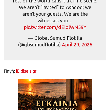
rest of the world calls it a crime scene.
We aren't "invited" to Ashdod; we
aren't your guests. We are the
witnesses you…
pic.twitter.com/dElolWN59Y
— Global Sumud Flotilla
(@gbsumudflotilla)
April 29, 2026
Πηγή:
iEidiseis.gr