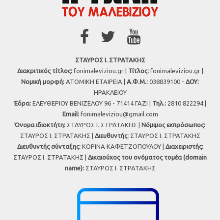
ΣΤΑΥΡΟΣ Ι. ΣΤΡΑΤΑΚΗΣ
Διακριτικός τίτλος:
fonimaleviziou.gr |
Τίτλος:
fonimaleviziou.gr |
Νομική μορφή:
ΑΤΟΜΙΚΗ ΕΤΑΙΡΕΙΑ |
Α.Φ.Μ.:
038839100 -
ΔΟΥ:
ΗΡΑΚΛΕΙΟΥ
Έδρα:
ΕΛΕΥΘΕΡΙΟΥ ΒΕΝΙΖΕΛΟΥ 96 - 71414 ΓΑΖΙ |
Τηλ.:
2810 822294 |
Εmail:
fonimaleviziou@gmail.com
Όνομα ιδιοκτήτη:
ΣΤΑΥΡΟΣ Ι. ΣΤΡΑΤΑΚΗΣ |
Νόμιμος εκπρόσωπος:
ΣΤΑΥΡΟΣ Ι. ΣΤΡΑΤΑΚΗΣ |
Διευθυντής:
ΣΤΑΥΡΟΣ Ι. ΣΤΡΑΤΑΚΗΣ
Διευθυντής σύνταξης:
ΚΟΡΙΝΑ ΚΑΦΕΤΖΟΠΟΥΛΟΥ |
Διαχειριστής:
ΣΤΑΥΡΟΣ Ι. ΣΤΡΑΤΑΚΗΣ |
Δικαιούχος του ονόματος τομέα (domain
name):
ΣΤΑΥΡΟΣ Ι. ΣΤΡΑΤΑΚΗΣ