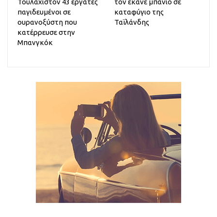
Τουλάχιστον 43 εργάτες
τον έκανε μπάνιο σε
παγιδευμένοι σε
καταφύγιο της
ουρανοξύστη που
Ταϊλάνδης
κατέρρευσε στην
Μπανγκόκ