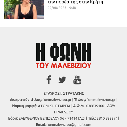
την παρέα της στην Κρήτη
09/08/2026 19:48
ΣΤΑΥΡΟΣ Ι. ΣΤΡΑΤΑΚΗΣ
Διακριτικός τίτλος:
fonimaleviziou.gr |
Τίτλος:
fonimaleviziou.gr |
Νομική μορφή:
ΑΤΟΜΙΚΗ ΕΤΑΙΡΕΙΑ |
Α.Φ.Μ.:
038839100 -
ΔΟΥ:
ΗΡΑΚΛΕΙΟΥ
Έδρα:
ΕΛΕΥΘΕΡΙΟΥ ΒΕΝΙΖΕΛΟΥ 96 - 71414 ΓΑΖΙ |
Τηλ.:
2810 822294 |
Εmail:
fonimaleviziou@gmail.com