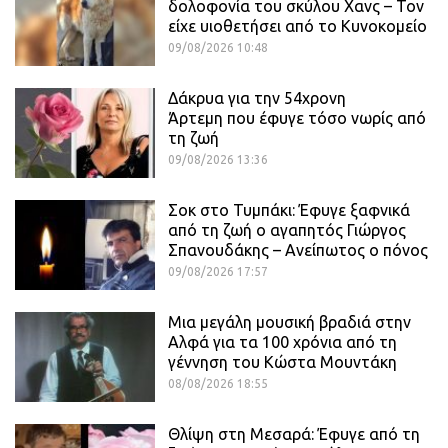
δολοφονία του σκύλου Χανς – Τον
είχε υιοθετήσει από το Κυνοκομείο
09/08/2026 10:48
Δάκρυα για την 54χρονη
Άρτεμη που έφυγε τόσο νωρίς από
τη ζωή
09/08/2026 13:36
Σοκ στο Τυμπάκι: Έφυγε ξαφνικά
από τη ζωή ο αγαπητός Γιώργος
Σπανουδάκης – Ανείπωτος ο πόνος
09/08/2026 17:57
Μια μεγάλη μουσική βραδιά στην
Αλφά για τα 100 χρόνια από τη
γέννηση του Κώστα Μουντάκη
08/08/2026 18:55
Θλίψη στη Μεσαρά: Έφυγε από τη