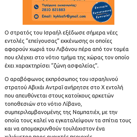
Ο στρατός του Ισραήλ εξέδωσε σήμερα νέες
εντολές “επείγουσας” εκκένωσης οι οποίες
αφορούν χωριά του Λιβάνου πέρα από τον τομέα
που ελέγχει στο νότιο τμήμα της χώρας τον οποίο
έχει χαρακτηρίσει “ζώνη ασφαλείας”.
Ο αραβόφωνος εκπρόσωπος του ισραηλινού
στρατού Αβιχάι Αντραΐ ανήρητσε στο X εντολή
που απευθύνεται στους κατοίκους αρκετών
τοποθεσιών στο νότιο Λίβανο,
συμπεριλαμβανομένης της Ναμπατιέχ, με την
οποία τους καλεί να εγκαταλείψουν τα σπίτια τους
και να απομακρυνθούν τουλάχιστον ένα
χιλιόμετρο προς ανοικτές περιοχές.