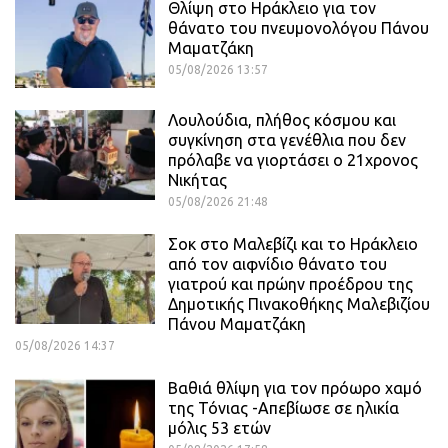
Θλίψη στο Ηράκλειο για τον
θάνατο του πνευμονολόγου Πάνου
Μαματζάκη
05/08/2026 13:57
Λουλούδια, πλήθος κόσμου και
συγκίνηση στα γενέθλια που δεν
πρόλαβε να γιορτάσει ο 21χρονος
Νικήτας
05/08/2026 21:48
Σοκ στο Μαλεβίζι και το Ηράκλειο
από τον αιφνίδιο θάνατο του
γιατρού και πρώην προέδρου της
Δημοτικής Πινακοθήκης Μαλεβιζίου
Πάνου Μαματζάκη
05/08/2026 14:37
Βαθιά θλίψη για τον πρόωρο χαμό
της Τόνιας -Απεβίωσε σε ηλικία
μόλις 53 ετών