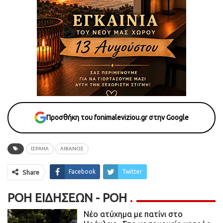
Προσθήκη του fonimaleviziou.gr στην Google
ΙΣΡΑΉΛ
ΛΙΒΑΝΟΣ
Facebook
Twitter
Share
ΡΟΉ ΕΙΔΉΣΕΩΝ - ΡΟΗ
Νέο ατύχημα με πατίνι στο