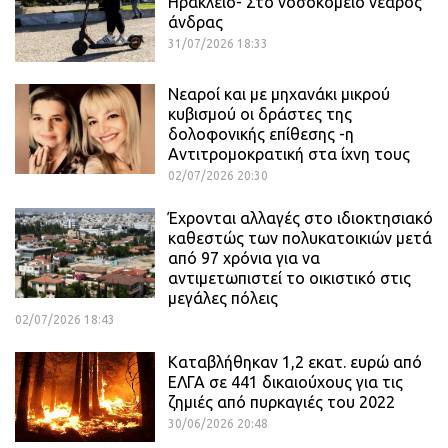
Ηράκλειο- Στο νοσοκομείο νεαρός
άνδρας
31/07/2026 18:33
Νεαροί και με μηχανάκι μικρού
κυβισμού οι δράστες της
δολοφονικής επίθεσης -η
Αντιτρομοκρατική στα ίχνη τους
02/07/2026 20:30
Έχρονται αλλαγές στο ιδιοκτησιακό
καθεστώς των πολυκατοικιών μετά
από 97 χρόνια για να
αντιμετωπιστεί το οικιστικό στις
μεγάλες πόλεις
02/07/2026 18:43
Καταβλήθηκαν 1,2 εκατ. ευρώ από
ΕΛΓΑ σε 441 δικαιούχους για τις
ζημιές από πυρκαγιές του 2022
30/06/2026 20:48