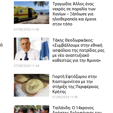
Τραγωδία: Άλλος ένας
νεκρός σε παραλία των
Χανίων – Ξάπλωσε για
ηλιοθεραπεία και έμεινε
στον τόπο
07/08/2026 11:49
Τάκης Θεοδωρικάκος:
λά
«Συμβάλλουμε στην εθνική
ασφάλεια της πατρίδας μας
με νέο αναπτυξιακό
καθεστώς για την Άμυνα»
07/08/2026 11:44
Γιορτή Εφτάζυμου στην
Κασταμονίτσα με την
στήριξη της Περιφέρειας
Κρήτης
ά
07/08/2026 11:40
Ταϊλάνδη: Ο 14χρονος
δράστης δολοφόνησε τον