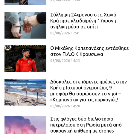
Σύλληψη 24χρονου στα Χανιά:
Κράτησε κλειδωμένη 17χρονη
ανήλικη μέσα σε σπίτι
08/08/2026 17:41
O Mιχάλης Καπετανάκης εντάχθηκε
στον Π.Α.Ο.Κ Κρουσώνα
08/08/2026 14:33
Δύσκολες οι επόμενες ημέρες στην
Κρήτη: Ισχυροί άνεμοι έως 9
μποφόρ θα σαρώσουν το νησί –
«Καμπανάκι» για τις πυρκαγιές!
08/08/2026 14:28
Στις φλόγες δύο διυλιστήρια
πετρελαίου στη Ρωσία μετά από
ουκρανική επίθεση με drones