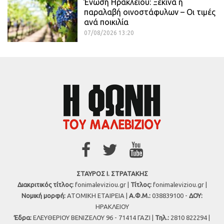
Ένωση Ηρακλείου: Ξεκινά η
παραλαβή οινοστάφυλων – Οι τιμές
ανά ποικιλία
07/08/2026 13:20
ΣΤΑΥΡΟΣ Ι. ΣΤΡΑΤΑΚΗΣ
Διακριτικός τίτλος:
fonimaleviziou.gr |
Τίτλος:
fonimaleviziou.gr |
Νομική μορφή:
ΑΤΟΜΙΚΗ ΕΤΑΙΡΕΙΑ |
Α.Φ.Μ.:
038839100 -
ΔΟΥ:
ΗΡΑΚΛΕΙΟΥ
Έδρα:
ΕΛΕΥΘΕΡΙΟΥ ΒΕΝΙΖΕΛΟΥ 96 - 71414 ΓΑΖΙ |
Τηλ.:
2810 822294 |