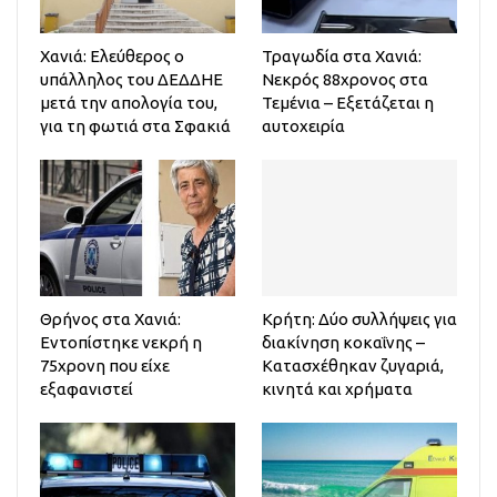
Χανιά: Ελεύθερος ο
Τραγωδία στα Χανιά:
υπάλληλος του ΔΕΔΔΗΕ
Νεκρός 88χρονος στα
μετά την απολογία του,
Τεμένια – Εξετάζεται η
για τη φωτιά στα Σφακιά
αυτοχειρία
Θρήνος στα Χανιά:
Κρήτη: Δύο συλλήψεις για
Εντοπίστηκε νεκρή η
διακίνηση κοκαΐνης –
75χρονη που είχε
Κατασχέθηκαν ζυγαριά,
εξαφανιστεί
κινητά και χρήματα