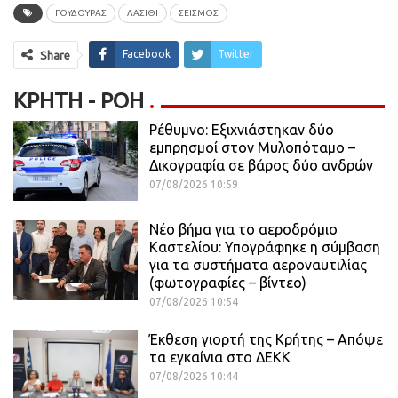
ΓΟΥΔΟΥΡΑΣ
ΛΑΣΙΘΙ
ΣΕΙΣΜΟΣ
Facebook
Twitter
Share
ΚΡΉΤΗ - ΡΟΗ
Ρέθυμνο: Εξιχνιάστηκαν δύο
εμπρησμοί στον Μυλοπόταμο –
Δικογραφία σε βάρος δύο ανδρών
07/08/2026 10:59
Νέο βήμα για το αεροδρόμιο
Καστελίου: Υπογράφηκε η σύμβαση
για τα συστήματα αεροναυτιλίας
(φωτογραφίες – βίντεο)
07/08/2026 10:54
Έκθεση γιορτή της Κρήτης – Απόψε
τα εγκαίνια στο ΔΕΚΚ
07/08/2026 10:44