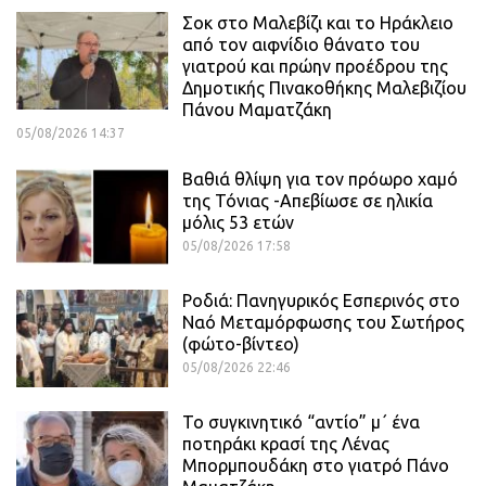
Σοκ στο Μαλεβίζι και το Ηράκλειο
από τον αιφνίδιο θάνατο του
γιατρού και πρώην προέδρου της
Δημοτικής Πινακοθήκης Μαλεβιζίου
Πάνου Μαματζάκη
05/08/2026 14:37
Βαθιά θλίψη για τον πρόωρο χαμό
της Τόνιας -Απεβίωσε σε ηλικία
μόλις 53 ετών
05/08/2026 17:58
Ροδιά: Πανηγυρικός Εσπερινός στο
Ναό Μεταμόρφωσης του Σωτήρος
(φώτο-βίντεο)
05/08/2026 22:46
Το συγκινητικό “αντίο” μ΄ ένα
ποτηράκι κρασί της Λένας
Μπορμπουδάκη στο γιατρό Πάνο