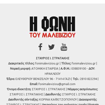
ΣΤΑΥΡΟΣ Ι. ΣΤΡΑΤΑΚΗΣ
Διακριτικός τίτλος:
fonimaleviziou.gr |
Τίτλος:
fonimaleviziou.gr |
Νομική μορφή:
ΑΤΟΜΙΚΗ ΕΤΑΙΡΕΙΑ |
Α.Φ.Μ.:
038839100 -
ΔΟΥ:
ΗΡΑΚΛΕΙΟΥ
Έδρα:
ΕΛΕΥΘΕΡΙΟΥ ΒΕΝΙΖΕΛΟΥ 96 - 71414 ΓΑΖΙ |
Τηλ.:
2810 822294 |
Εmail:
fonimaleviziou@gmail.com
Όνομα ιδιοκτήτη:
ΣΤΑΥΡΟΣ Ι. ΣΤΡΑΤΑΚΗΣ |
Νόμιμος εκπρόσωπος:
ΣΤΑΥΡΟΣ Ι. ΣΤΡΑΤΑΚΗΣ |
Διευθυντής:
ΣΤΑΥΡΟΣ Ι. ΣΤΡΑΤΑΚΗΣ
Διευθυντής σύνταξης:
ΚΟΡΙΝΑ ΚΑΦΕΤΖΟΠΟΥΛΟΥ |
Διαχειριστής:
ΣΤΑΥΡΟΣ Ι. ΣΤΡΑΤΑΚΗΣ |
Δικαιούχος του ονόματος τομέα (domain