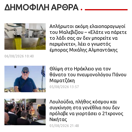
ΔΗΜΟΦΙΛΗ ΑΡΘΡΑ
Απλήρωτοι ακόμη ελαιοπαραγωγοί
του Μαλεβιζίου – «Ελάτε να πάρετε
το λάδι σας αν δεν μπορείτε να
περιμένετε», λέει ο γνωστός
έμπορας Μιχάλης Αλμπαντάκης
06/08/2026 10:40
Θλίψη στο Ηράκλειο για τον
θάνατο του πνευμονολόγου Πάνου
Μαματζάκη
05/08/2026 13:57
Λουλούδια, πλήθος κόσμου και
συγκίνηση στα γενέθλια που δεν
πρόλαβε να γιορτάσει ο 21χρονος
Νικήτας
05/08/2026 21:48