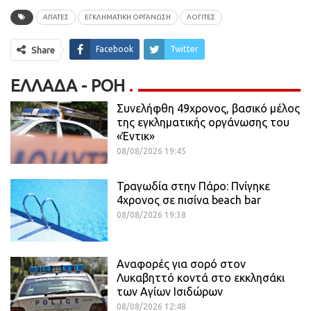
ΑΠΑΤΕΣ
ΕΓΚΛΗΜΑΤΙΚΗ ΟΡΓΑΝΩΣΗ
ΛΟΓΙΤΕΣ
Facebook
Twitter
Share
ΕΛΛΆΔΑ - ΡΟΗ
Συνελήφθη 49χρονος, βασικό μέλος
της εγκληματικής οργάνωσης του
«Έντικ»
08/08/2026 19:45
Τραγωδία στην Πάρο: Πνίγηκε
4χρονος σε πισίνα beach bar
08/08/2026 19:38
Αναφορές για σορό στον
Λυκαβηττό κοντά στο εκκλησάκι
των Αγίων Ισιδώρων
08/08/2026 12:48