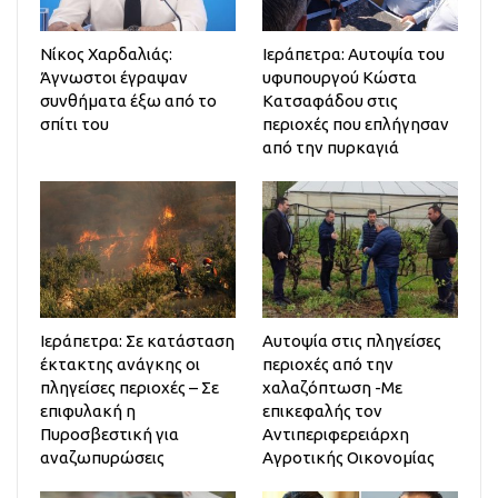
Νίκος Χαρδαλιάς:
Ιεράπετρα: Αυτοψία του
Άγνωστοι έγραψαν
υφυπουργού Κώστα
συνθήματα έξω από το
Κατσαφάδου στις
σπίτι του
περιοχές που επλήγησαν
από την πυρκαγιά
Ιεράπετρα: Σε κατάσταση
Αυτοψία στις πληγείσες
έκτακτης ανάγκης οι
περιοχές από την
πληγείσες περιοχές – Σε
χαλαζόπτωση -Με
επιφυλακή η
επικεφαλής τον
Πυροσβεστική για
Αντιπεριφερειάρχη
αναζωπυρώσεις
Αγροτικής Οικονομίας