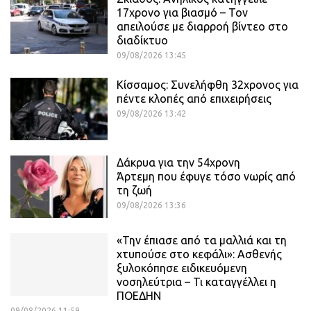
17χρονο για βιασμό – Τον
απειλούσε με διαρροή βίντεο στο
διαδίκτυο
09/08/2026 13:45
Κίσσαμος: Συνελήφθη 32χρονος για
πέντε κλοπές από επιχειρήσεις
09/08/2026 13:42
Δάκρυα για την 54χρονη
Άρτεμη που έφυγε τόσο νωρίς από
τη ζωή
09/08/2026 13:36
«Την έπιασε από τα μαλλιά και τη
χτυπούσε στο κεφάλι»: Ασθενής
ξυλοκόπησε ειδικευόμενη
νοσηλεύτρια – Τι καταγγέλλει η
ΠΟΕΔΗΝ
09/08/2026 11:59