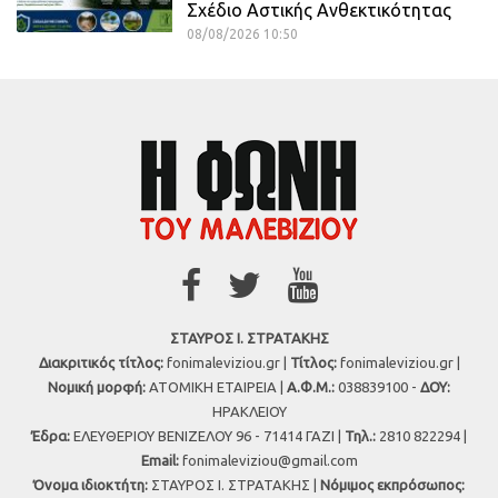
Σχέδιο Αστικής Ανθεκτικότητας
08/08/2026 10:50
ΣΤΑΥΡΟΣ Ι. ΣΤΡΑΤΑΚΗΣ
Διακριτικός τίτλος:
fonimaleviziou.gr |
Τίτλος:
fonimaleviziou.gr |
Νομική μορφή:
ΑΤΟΜΙΚΗ ΕΤΑΙΡΕΙΑ |
Α.Φ.Μ.:
038839100 -
ΔΟΥ:
ΗΡΑΚΛΕΙΟΥ
Έδρα:
ΕΛΕΥΘΕΡΙΟΥ ΒΕΝΙΖΕΛΟΥ 96 - 71414 ΓΑΖΙ |
Τηλ.:
2810 822294 |
Εmail:
fonimaleviziou@gmail.com
Όνομα ιδιοκτήτη:
ΣΤΑΥΡΟΣ Ι. ΣΤΡΑΤΑΚΗΣ |
Νόμιμος εκπρόσωπος: