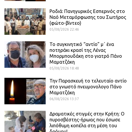
Ροδιά: Πανηγυρικός Εσπερινός στο
Ναό Μεταμόρφωσης του Σωτήρος
(φώτο-βίντεο)
05/08/2026 22:46
Το συγκινητικό “αντίο” μ΄ ένα
ποτηράκι κρασί της Λένας
Μπορμπουδάκη στο γιατρό Πάνο
Μαματζάκη
05/08/2026 18:48
Την Παρασκευή το τελευταίο αντίο
στο γνωστό πνευμονολογο Πάνο
Μαματζάκη
06/08/2026 13:37
Δραματικές στιγμές στην Κρήτη: Ο
πυροσβέστης-ήρωας που έσωσε
λιπόθυμη κοπέλα στη μέση του
δρόμου!