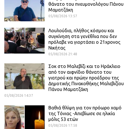
θάνατο του πνευμονολόγου Πάνου
Μαματζάκη
05/08/2026 13:57
Λουλούδια, πλήθος κόσμου και
συγκίνηση στα γενέθλια που δεν
πρόλαβε να γιορτάσει ο 21χρονος
Νικήτας
05/08/2026 21:48
Σοκ στο Μαλεβίζι και το Ηράκλειο
από τον αιφνίδιο θάνατο του
γιατρού και πρώην προέδρου της
Δημοτικής Πινακοθήκης Μαλεβιζίου
Πάνου Μαματζάκη
05/08/2026 14:37
Βαθιά θλίψη για τον πρόωρο χαμό
της Τόνιας -Απεβίωσε σε ηλικία
μόλις 53 ετών
05/08/2026 17:58