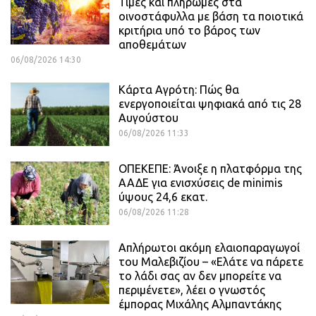
Τιμές και πληρωμές στα
οινοστάφυλλα με βάση τα ποιοτικά
κριτήρια υπό το βάρος των
αποθεμάτων
06/08/2026 14:30
Κάρτα Αγρότη: Πώς θα
ενεργοποιείται ψηφιακά από τις 28
Αυγούστου
06/08/2026 11:33
ΟΠΕΚΕΠΕ: Άνοιξε η πλατφόρμα της
ΑΑΔΕ για ενισχύσεις de minimis
ύψους 24,6 εκατ.
06/08/2026 11:28
Απλήρωτοι ακόμη ελαιοπαραγωγοί
του Μαλεβιζίου – «Ελάτε να πάρετε
το λάδι σας αν δεν μπορείτε να
περιμένετε», λέει ο γνωστός
έμπορας Μιχάλης Αλμπαντάκης