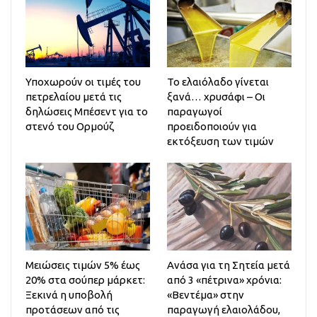
Υποχωρούν οι τιμές του
Το ελαιόλαδο γίνεται
πετρελαίου μετά τις
ξανά… χρυσάφι – Οι
δηλώσεις Μπέσεντ για το
παραγωγοί
στενό του Ορμούζ
προειδοποιούν για
εκτόξευση των τιμών
Μειώσεις τιμών 5% έως
Ανάσα για τη Σητεία μετά
20% στα σούπερ μάρκετ:
από 3 «πέτρινα» χρόνια:
Ξεκινά η υποβολή
«Βεντέμα» στην
προτάσεων από τις
παραγωγή ελαιολάδου,