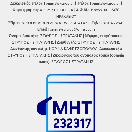
Διακριτικός τίτλος:
fonimaleviziou.gr |
Τίτλος:
fonimaleviziou.gr |
Νομική μορφή:
ΑΤΟΜΙΚΗ ΕΤΑΙΡΕΙΑ |
Α.Φ.Μ.:
038839100 -
ΔΟΥ:
ΗΡΑΚΛΕΙΟΥ
Έδρα:
ΕΛΕΥΘΕΡΙΟΥ ΒΕΝΙΖΕΛΟΥ 96 - 71414 ΓΑΖΙ |
Τηλ.:
2810 822294 |
Εmail:
fonimaleviziou@gmail.com
Όνομα ιδιοκτήτη:
ΣΤΑΥΡΟΣ Ι. ΣΤΡΑΤΑΚΗΣ |
Νόμιμος εκπρόσωπος:
ΣΤΑΥΡΟΣ Ι. ΣΤΡΑΤΑΚΗΣ |
Διευθυντής:
ΣΤΑΥΡΟΣ Ι. ΣΤΡΑΤΑΚΗΣ
Διευθυντής σύνταξης:
ΚΟΡΙΝΑ ΚΑΦΕΤΖΟΠΟΥΛΟΥ |
Διαχειριστής:
ΣΤΑΥΡΟΣ Ι. ΣΤΡΑΤΑΚΗΣ |
Δικαιούχος του ονόματος τομέα (domain
name):
ΣΤΑΥΡΟΣ Ι. ΣΤΡΑΤΑΚΗΣ