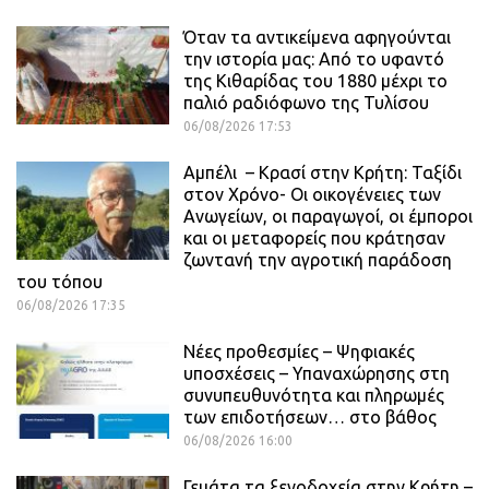
Όταν τα αντικείμενα αφηγούνται
την ιστορία μας: Από το υφαντό
της Κιθαρίδας του 1880 μέχρι το
παλιό ραδιόφωνο της Τυλίσου
06/08/2026 17:53
Αμπέλι – Κρασί στην Κρήτη: Ταξίδι
στον Χρόνο- Οι οικογένειες των
Ανωγείων, οι παραγωγοί, οι έμποροι
και οι μεταφορείς που κράτησαν
ζωντανή την αγροτική παράδοση
του τόπου
06/08/2026 17:35
Νέες προθεσμίες – Ψηφιακές
υποσχέσεις – Υπαναχώρησης στη
συνυπευθυνότητα και πληρωμές
των επιδοτήσεων… στο βάθος
06/08/2026 16:00
Γεμάτα τα ξενοδοχεία στην Κρήτη –