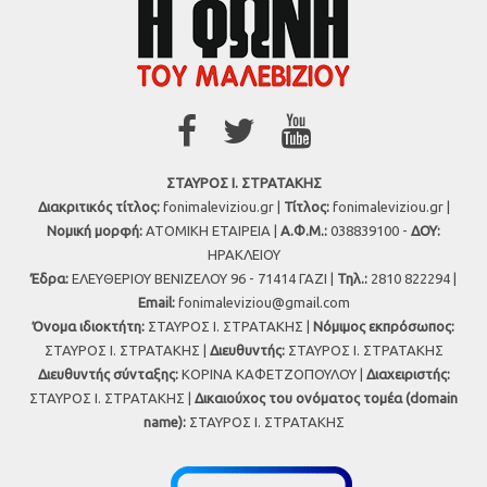
ΣΤΑΥΡΟΣ Ι. ΣΤΡΑΤΑΚΗΣ
Διακριτικός τίτλος:
fonimaleviziou.gr |
Τίτλος:
fonimaleviziou.gr |
Νομική μορφή:
ΑΤΟΜΙΚΗ ΕΤΑΙΡΕΙΑ |
Α.Φ.Μ.:
038839100 -
ΔΟΥ:
ΗΡΑΚΛΕΙΟΥ
Έδρα:
ΕΛΕΥΘΕΡΙΟΥ ΒΕΝΙΖΕΛΟΥ 96 - 71414 ΓΑΖΙ |
Τηλ.:
2810 822294 |
Εmail:
fonimaleviziou@gmail.com
Όνομα ιδιοκτήτη:
ΣΤΑΥΡΟΣ Ι. ΣΤΡΑΤΑΚΗΣ |
Νόμιμος εκπρόσωπος:
ΣΤΑΥΡΟΣ Ι. ΣΤΡΑΤΑΚΗΣ |
Διευθυντής:
ΣΤΑΥΡΟΣ Ι. ΣΤΡΑΤΑΚΗΣ
Διευθυντής σύνταξης:
ΚΟΡΙΝΑ ΚΑΦΕΤΖΟΠΟΥΛΟΥ |
Διαχειριστής:
ΣΤΑΥΡΟΣ Ι. ΣΤΡΑΤΑΚΗΣ |
Δικαιούχος του ονόματος τομέα (domain
name):
ΣΤΑΥΡΟΣ Ι. ΣΤΡΑΤΑΚΗΣ