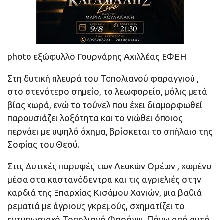
photo εξώφυλλο Γουρνάρης Αχιλλέας ΕΦΕΗ
Στη δυτική πλευρά του Τοπολιανού φαραγγιού ,
στο στενότερο σημείο, το λεωφορείο, μόλις μετά
βίας χωρά, ενώ το τούνελ που έχει διαμορφωθεί
παρουσιάζει λοξότητα και το νιώθει όποιος
περνάει με υψηλό όχημα, βρίσκεται το σπήλαιο της
Σοφίας του Θεού.
Στις Δυτικές παρυφές των Λευκών Ορέων , χωμένο
μέσα στα καστανόδεντρα και τις αγριελιές στην
καρδιά της Επαρχίας Κισάμου Χανιών, μια βαθιά
ρεματιά με άγριους γκρεμούς, σχηματίζει το
εντυπωσιακό Τοπολιανό Φαράγγι. Πάνω από αυτό