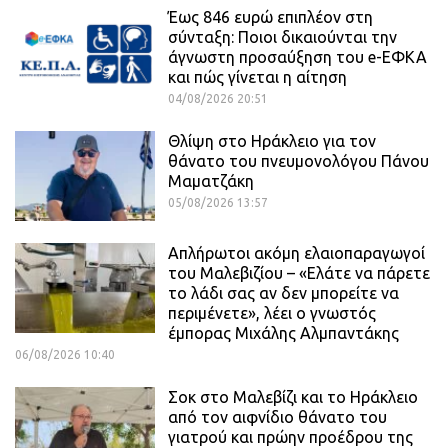
Έως 846 ευρώ επιπλέον στη
σύνταξη: Ποιοι δικαιούνται την
άγνωστη προσαύξηση του e-ΕΦΚΑ
και πώς γίνεται η αίτηση
04/08/2026 20:51
Θλίψη στο Ηράκλειο για τον
θάνατο του πνευμονολόγου Πάνου
Μαματζάκη
05/08/2026 13:57
Απλήρωτοι ακόμη ελαιοπαραγωγοί
του Μαλεβιζίου – «Ελάτε να πάρετε
το λάδι σας αν δεν μπορείτε να
περιμένετε», λέει ο γνωστός
έμπορας Μιχάλης Αλμπαντάκης
06/08/2026 10:40
Σοκ στο Μαλεβίζι και το Ηράκλειο
από τον αιφνίδιο θάνατο του
γιατρού και πρώην προέδρου της