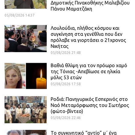
Δημοτικής Πινακοθήκης Μαλεβιζίου
Πάνου Μαματζάκη
05/08/2026 14:37
Λουλούδια, πλήθος κόσμου και
συγκίνηση στα γενέθλια που δεν
πρόλαβε να γιορτάσει ο 21χρονος
Νικήτας
05/08/2026 21:48
Βαθιά θλίψη για τον πρόωρο χαμό
της Τόνιας -Απεβίωσε σε ηλικία
μόλις 53 ετών
05/08/2026 17:58
Ροδιά: Πανηγυρικός Εσπερινός στο
Ναό Μεταμόρφωσης του Σωτήρος
(φώτο-βίντεο)
05/08/2026 22:46
Το συγκινητικό “αντίο” μ΄ ένα