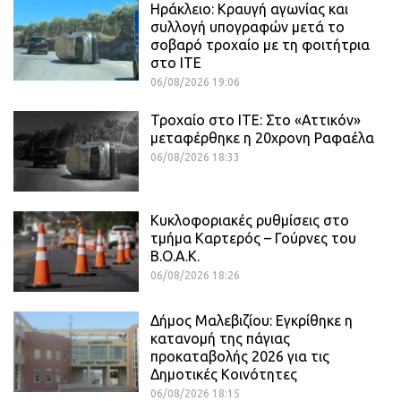
Ηράκλειο: Κραυγή αγωνίας και
συλλογή υπογραφών μετά το
σοβαρό τροχαίο με τη φοιτήτρια
στο ΙΤΕ
06/08/2026 19:06
Τροχαίο στο ΙΤΕ: Στο «Αττικόν»
μεταφέρθηκε η 20χρονη Ραφαέλα
06/08/2026 18:33
Κυκλοφοριακές ρυθμίσεις στο
τμήμα Καρτερός – Γούρνες του
Β.Ο.Α.Κ.
06/08/2026 18:26
Δήμος Μαλεβιζίου: Εγκρίθηκε η
κατανομή της πάγιας
προκαταβολής 2026 για τις
Δημοτικές Κοινότητες
06/08/2026 18:15