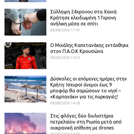
Σύλληψη 24χρονου στα Χανιά:
Κράτησε κλειδωμένη 17χρονη
ανήλικη μέσα σε σπίτι
08/08/2026 17:41
O Mιχάλης Καπετανάκης εντάχθηκε
στον Π.Α.Ο.Κ Κρουσώνα
08/08/2026 14:33
Δύσκολες οι επόμενες ημέρες στην
Κρήτη: Ισχυροί άνεμοι έως 9
μποφόρ θα σαρώσουν το νησί –
«Καμπανάκι» για τις πυρκαγιές!
08/08/2026 14:28
Στις φλόγες δύο διυλιστήρια
πετρελαίου στη Ρωσία μετά από
ουκρανική επίθεση με drones