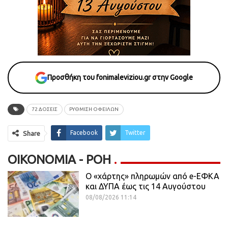
Προσθήκη του fonimaleviziou.gr στην Google
72 ΔΟΣΕΙΣ
ΡΥΘΜΙΣΗ ΟΦΕΙΛΩΝ
Facebook
Twitter
Share
ΟΙΚΟΝΟΜΊΑ - ΡΟΗ
Ο «χάρτης» πληρωμών από e-ΕΦΚΑ
και ΔΥΠΑ έως τις 14 Αυγούστου
08/08/2026 11:14