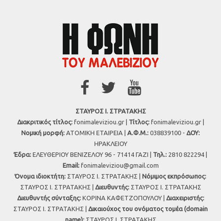
ΣΤΑΥΡΟΣ Ι. ΣΤΡΑΤΑΚΗΣ
Διακριτικός τίτλος:
fonimaleviziou.gr |
Τίτλος:
fonimaleviziou.gr |
Νομική μορφή:
ΑΤΟΜΙΚΗ ΕΤΑΙΡΕΙΑ |
Α.Φ.Μ.:
038839100 -
ΔΟΥ:
ΗΡΑΚΛΕΙΟΥ
Έδρα:
ΕΛΕΥΘΕΡΙΟΥ ΒΕΝΙΖΕΛΟΥ 96 - 71414 ΓΑΖΙ |
Τηλ.:
2810 822294 |
Εmail:
fonimaleviziou@gmail.com
Όνομα ιδιοκτήτη:
ΣΤΑΥΡΟΣ Ι. ΣΤΡΑΤΑΚΗΣ |
Νόμιμος εκπρόσωπος:
ΣΤΑΥΡΟΣ Ι. ΣΤΡΑΤΑΚΗΣ |
Διευθυντής:
ΣΤΑΥΡΟΣ Ι. ΣΤΡΑΤΑΚΗΣ
Διευθυντής σύνταξης:
ΚΟΡΙΝΑ ΚΑΦΕΤΖΟΠΟΥΛΟΥ |
Διαχειριστής:
ΣΤΑΥΡΟΣ Ι. ΣΤΡΑΤΑΚΗΣ |
Δικαιούχος του ονόματος τομέα (domain
name):
ΣΤΑΥΡΟΣ Ι. ΣΤΡΑΤΑΚΗΣ