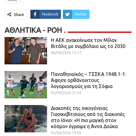
ΧΑΝΙΑ
Facebook
Twitter
Share
ΑΘΛΗΤΙΚΆ - ΡΟΗ
H ΑΕΚ ανακοίνωσε τον Μίλαν
Βιτάλις με συμβόλαιο ως το 2030
06/08/2026 12:17
Παναθηναϊκός – ΤΣΣΚΑ 1948 1-1:
Άφησε ορθάνοιχτους
λογαριασμούς για τη Σόφια
05/08/2026 23:36
Διακοπές της οικογένειας
Γιασικεβίτσιους από τις διακοπές
στο Ιόνιο: «Η πιο μαγική στον
κόσμο» έγραψε η Άννα Δούκα
05/08/2026 19:03