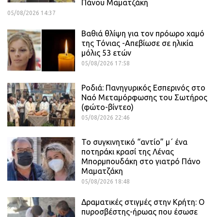
Πάνου Μαματζάκη
05/08/2026 14:37
Βαθιά θλίψη για τον πρόωρο χαμό
της Τόνιας -Απεβίωσε σε ηλικία
μόλις 53 ετών
05/08/2026 17:58
Ροδιά: Πανηγυρικός Εσπερινός στο
Ναό Μεταμόρφωσης του Σωτήρος
(φώτο-βίντεο)
05/08/2026 22:46
Το συγκινητικό “αντίο” μ΄ ένα
ποτηράκι κρασί της Λένας
Μπορμπουδάκη στο γιατρό Πάνο
Μαματζάκη
05/08/2026 18:48
Δραματικές στιγμές στην Κρήτη: Ο
πυροσβέστης-ήρωας που έσωσε