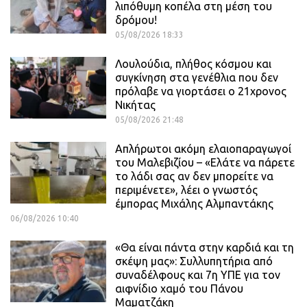
λιπόθυμη κοπέλα στη μέση του
δρόμου!
05/08/2026 18:33
Λουλούδια, πλήθος κόσμου και
συγκίνηση στα γενέθλια που δεν
πρόλαβε να γιορτάσει ο 21χρονος
Νικήτας
05/08/2026 21:48
Απλήρωτοι ακόμη ελαιοπαραγωγοί
του Μαλεβιζίου – «Ελάτε να πάρετε
το λάδι σας αν δεν μπορείτε να
περιμένετε», λέει ο γνωστός
έμπορας Μιχάλης Αλμπαντάκης
06/08/2026 10:40
«Θα είναι πάντα στην καρδιά και τη
σκέψη μας»: Συλλυπητήρια από
συναδέλφους και 7η ΥΠΕ για τον
αιφνίδιο χαμό του Πάνου
Μαματζάκη