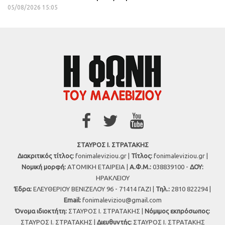
05/08/2026 15:05
ΣΤΑΥΡΟΣ Ι. ΣΤΡΑΤΑΚΗΣ
Διακριτικός τίτλος:
fonimaleviziou.gr |
Τίτλος:
fonimaleviziou.gr |
Νομική μορφή:
ΑΤΟΜΙΚΗ ΕΤΑΙΡΕΙΑ |
Α.Φ.Μ.:
038839100 -
ΔΟΥ:
ΗΡΑΚΛΕΙΟΥ
Έδρα:
ΕΛΕΥΘΕΡΙΟΥ ΒΕΝΙΖΕΛΟΥ 96 - 71414 ΓΑΖΙ |
Τηλ.:
2810 822294 |
Εmail:
fonimaleviziou@gmail.com
Όνομα ιδιοκτήτη:
ΣΤΑΥΡΟΣ Ι. ΣΤΡΑΤΑΚΗΣ |
Νόμιμος εκπρόσωπος:
ΣΤΑΥΡΟΣ Ι. ΣΤΡΑΤΑΚΗΣ |
Διευθυντής:
ΣΤΑΥΡΟΣ Ι. ΣΤΡΑΤΑΚΗΣ