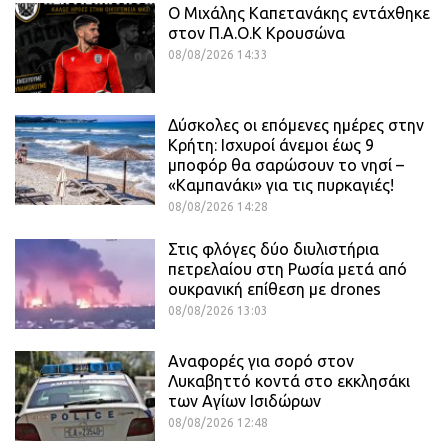
O Mιχάλης Καπετανάκης εντάχθηκε
στον Π.Α.Ο.Κ Κρουσώνα
08/08/2026 14:33
Δύσκολες οι επόμενες ημέρες στην
Κρήτη: Ισχυροί άνεμοι έως 9
μποφόρ θα σαρώσουν το νησί –
«Καμπανάκι» για τις πυρκαγιές!
08/08/2026 14:28
Στις φλόγες δύο διυλιστήρια
πετρελαίου στη Ρωσία μετά από
ουκρανική επίθεση με drones
08/08/2026 13:03
Αναφορές για σορό στον
Λυκαβηττό κοντά στο εκκλησάκι
των Αγίων Ισιδώρων
08/08/2026 12:48