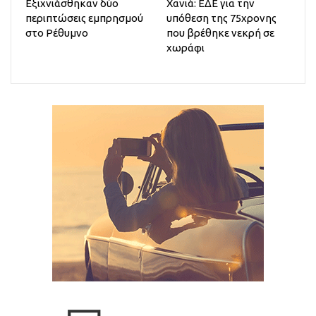
Εξιχνιάσθηκαν δύο
Χανιά: ΕΔΕ για την
περιπτώσεις εμπρησμού
υπόθεση της 75χρονης
στο Ρέθυμνο
που βρέθηκε νεκρή σε
χωράφι