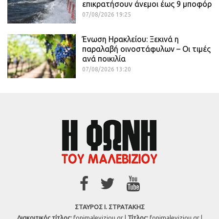
επικρατήσουν άνεμοι έως 9 μποφόρ
07/08/2026 19:25
Ένωση Ηρακλείου: Ξεκινά η
παραλαβή οινοστάφυλων – Οι τιμές
ανά ποικιλία
07/08/2026 13:20
ΣΤΑΥΡΟΣ Ι. ΣΤΡΑΤΑΚΗΣ
Διακριτικός τίτλος:
fonimaleviziou.gr |
Τίτλος:
fonimaleviziou.gr |