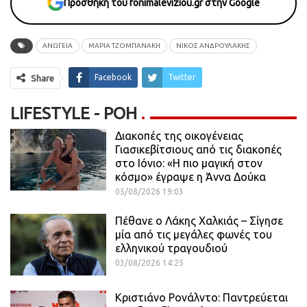
Προσθήκη του fonimaleviziou.gr στην Google
ΑΝΩΓΕΙΑ
ΜΑΡΙΑ ΤΖΟΜΠΑΝΑΚΗ
ΝΙΚΟΣ ΑΝΔΡΟΥΛΑΚΗΣ
Facebook
Twitter
Share
LIFESTYLE - ΡΟΗ
Διακοπές της οικογένειας
Γιασικεβίτσιους από τις διακοπές
στο Ιόνιο: «Η πιο μαγική στον
κόσμο» έγραψε η Άννα Δούκα
05/08/2026 19:03
Πέθανε ο Λάκης Χαλκιάς – Σίγησε
μία από τις μεγάλες φωνές του
ελληνικού τραγουδιού
03/08/2026 14:25
Κριστιάνο Ρονάλντο: Παντρεύεται