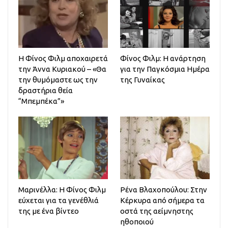
H Φίνος Φιλμ αποχαιρετά
Φίνος Φιλμ: Η ανάρτηση
την Άννα Κυριακού – «Θα
για την Παγκόσμια Ημέρα
την θυμόμαστε ως την
της Γυναίκας
δραστήρια θεία
“Μπεμπέκα”»
Μαρινέλλα: Η Φίνος Φιλμ
Ρένα Βλαχοπούλου: Στην
εύχεται για τα γενέθλιά
Κέρκυρα από σήμερα τα
της με ένα βίντεο
οστά της αείμνηστης
ηθοποιού