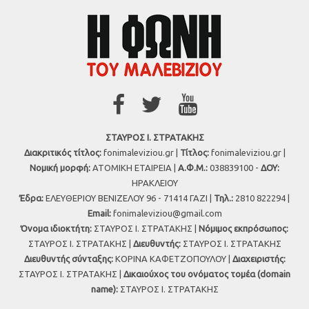
ΣΤΑΥΡΟΣ Ι. ΣΤΡΑΤΑΚΗΣ
Διακριτικός τίτλος:
fonimaleviziou.gr |
Τίτλος:
fonimaleviziou.gr |
Νομική μορφή:
ΑΤΟΜΙΚΗ ΕΤΑΙΡΕΙΑ |
Α.Φ.Μ.:
038839100 -
ΔΟΥ:
ΗΡΑΚΛΕΙΟΥ
Έδρα:
ΕΛΕΥΘΕΡΙΟΥ ΒΕΝΙΖΕΛΟΥ 96 - 71414 ΓΑΖΙ |
Τηλ.:
2810 822294 |
Εmail:
fonimaleviziou@gmail.com
Όνομα ιδιοκτήτη:
ΣΤΑΥΡΟΣ Ι. ΣΤΡΑΤΑΚΗΣ |
Νόμιμος εκπρόσωπος:
ΣΤΑΥΡΟΣ Ι. ΣΤΡΑΤΑΚΗΣ |
Διευθυντής:
ΣΤΑΥΡΟΣ Ι. ΣΤΡΑΤΑΚΗΣ
Διευθυντής σύνταξης:
ΚΟΡΙΝΑ ΚΑΦΕΤΖΟΠΟΥΛΟΥ |
Διαχειριστής:
ΣΤΑΥΡΟΣ Ι. ΣΤΡΑΤΑΚΗΣ |
Δικαιούχος του ονόματος τομέα (domain
name):
ΣΤΑΥΡΟΣ Ι. ΣΤΡΑΤΑΚΗΣ