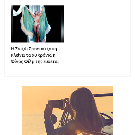
Η Ζωζώ Σαπουντζάκη
κλείνει τα 90 χρόνια η
Φίνος Φίλμ της εύχεται