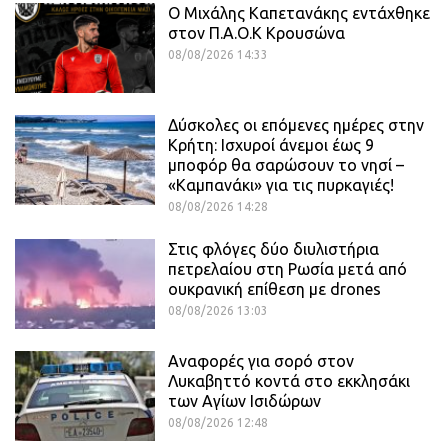
O Mιχάλης Καπετανάκης εντάχθηκε
στον Π.Α.Ο.Κ Κρουσώνα
08/08/2026 14:33
Δύσκολες οι επόμενες ημέρες στην
Κρήτη: Ισχυροί άνεμοι έως 9
μποφόρ θα σαρώσουν το νησί –
«Καμπανάκι» για τις πυρκαγιές!
08/08/2026 14:28
Στις φλόγες δύο διυλιστήρια
πετρελαίου στη Ρωσία μετά από
ουκρανική επίθεση με drones
08/08/2026 13:03
Αναφορές για σορό στον
Λυκαβηττό κοντά στο εκκλησάκι
των Αγίων Ισιδώρων
08/08/2026 12:48