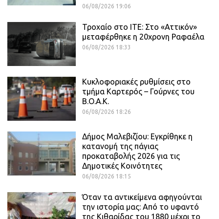
06/08/2026 19:06
Τροχαίο στο ΙΤΕ: Στο «Αττικόν»
μεταφέρθηκε η 20χρονη Ραφαέλα
06/08/2026 18:33
Κυκλοφοριακές ρυθμίσεις στο
τμήμα Καρτερός – Γούρνες του
Β.Ο.Α.Κ.
06/08/2026 18:26
Δήμος Μαλεβιζίου: Εγκρίθηκε η
κατανομή της πάγιας
προκαταβολής 2026 για τις
Δημοτικές Κοινότητες
06/08/2026 18:15
Όταν τα αντικείμενα αφηγούνται
την ιστορία μας: Από το υφαντό
της Κιθαρίδας του 1880 μέχρι το