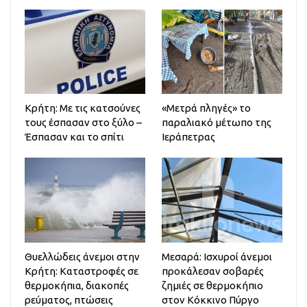
Κρήτη: Με τις κατσούνες
«Μετρά πληγές» το
τους έσπασαν στο ξύλο –
παραλιακό μέτωπο της
Έσπασαν και το σπίτι
Ιεράπετρας
Θυελλώδεις άνεμοι στην
Μεσαρά: Ισχυροί άνεμοι
Κρήτη: Καταστροφές σε
προκάλεσαν σοβαρές
θερμοκήπια, διακοπές
ζημιές σε θερμοκήπιο
ρεύματος, πτώσεις
στον Κόκκινο Πύργο