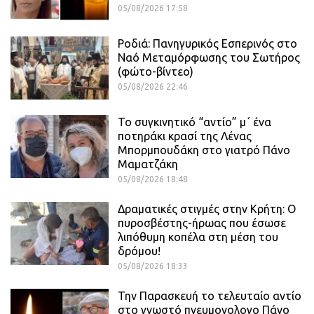
05/08/2026 17:58
Ροδιά: Πανηγυρικός Εσπερινός στο
Ναό Μεταμόρφωσης του Σωτήρος
(φώτο-βίντεο)
05/08/2026 22:46
Το συγκινητικό “αντίο” μ΄ ένα
ποτηράκι κρασί της Λένας
Μπορμπουδάκη στο γιατρό Πάνο
Μαματζάκη
05/08/2026 18:48
Δραματικές στιγμές στην Κρήτη: Ο
πυροσβέστης-ήρωας που έσωσε
λιπόθυμη κοπέλα στη μέση του
δρόμου!
05/08/2026 18:33
Την Παρασκευή το τελευταίο αντίο
στο γνωστό πνευμονολογο Πάνο