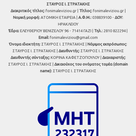
ΣΤΑΥΡΟΣ Ι. ΣΤΡΑΤΑΚΗΣ
Διακριτικός τίτλος:
fonimaleviziou.gr |
Τίτλος:
fonimaleviziou.gr |
Νομική μορφή:
ΑΤΟΜΙΚΗ ΕΤΑΙΡΕΙΑ |
Α.Φ.Μ.:
038839100 -
ΔΟΥ:
ΗΡΑΚΛΕΙΟΥ
Έδρα:
ΕΛΕΥΘΕΡΙΟΥ ΒΕΝΙΖΕΛΟΥ 96 - 71414 ΓΑΖΙ |
Τηλ.:
2810 822294 |
Εmail:
fonimaleviziou@gmail.com
Όνομα ιδιοκτήτη:
ΣΤΑΥΡΟΣ Ι. ΣΤΡΑΤΑΚΗΣ |
Νόμιμος εκπρόσωπος:
ΣΤΑΥΡΟΣ Ι. ΣΤΡΑΤΑΚΗΣ |
Διευθυντής:
ΣΤΑΥΡΟΣ Ι. ΣΤΡΑΤΑΚΗΣ
Διευθυντής σύνταξης:
ΚΟΡΙΝΑ ΚΑΦΕΤΖΟΠΟΥΛΟΥ |
Διαχειριστής:
ΣΤΑΥΡΟΣ Ι. ΣΤΡΑΤΑΚΗΣ |
Δικαιούχος του ονόματος τομέα (domain
name):
ΣΤΑΥΡΟΣ Ι. ΣΤΡΑΤΑΚΗΣ