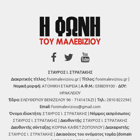
ΣΤΑΥΡΟΣ Ι. ΣΤΡΑΤΑΚΗΣ
Διακριτικός τίτλος:
fonimaleviziou.gr |
Τίτλος:
fonimaleviziou.gr |
Νομική μορφή:
ΑΤΟΜΙΚΗ ΕΤΑΙΡΕΙΑ |
Α.Φ.Μ.:
038839100 -
ΔΟΥ:
ΗΡΑΚΛΕΙΟΥ
Έδρα:
ΕΛΕΥΘΕΡΙΟΥ ΒΕΝΙΖΕΛΟΥ 96 - 71414 ΓΑΖΙ |
Τηλ.:
2810 822294 |
Εmail:
fonimaleviziou@gmail.com
Όνομα ιδιοκτήτη:
ΣΤΑΥΡΟΣ Ι. ΣΤΡΑΤΑΚΗΣ |
Νόμιμος εκπρόσωπος:
ΣΤΑΥΡΟΣ Ι. ΣΤΡΑΤΑΚΗΣ |
Διευθυντής:
ΣΤΑΥΡΟΣ Ι. ΣΤΡΑΤΑΚΗΣ
Διευθυντής σύνταξης:
ΚΟΡΙΝΑ ΚΑΦΕΤΖΟΠΟΥΛΟΥ |
Διαχειριστής:
ΣΤΑΥΡΟΣ Ι. ΣΤΡΑΤΑΚΗΣ |
Δικαιούχος του ονόματος τομέα (domain