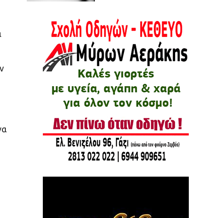
α
ν
να