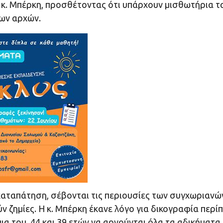
ε κ. Μπέρκη, προσθέτοντας ότι υπάρχουν μισθωτήρια τ
ων αρχών.
καταπάτηση, σέβονται τις περιουσίες των συγχωριανώ
ν ζημίες. Η κ. Μπέρκη έκανε λόγο για δικογραφία περί
ψια του, 44 και 39 ετών να αρνούνται όλα τα αδικήματα