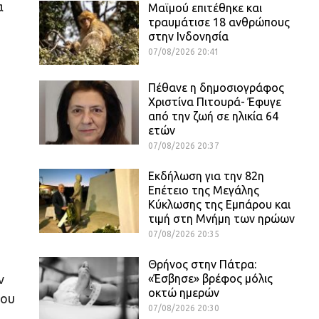
α
Μαϊμού επιτέθηκε και
τραυμάτισε 18 ανθρώπους
στην Ινδονησία
07/08/2026 20:41
Πέθανε η δημοσιογράφος
Χριστίνα Πιτουρά- Έφυγε
από την ζωή σε ηλικία 64
ετών
07/08/2026 20:37
Εκδήλωση για την 82η
Επέτειο της Μεγάλης
Κύκλωσης της Εμπάρου και
τιμή στη Μνήμη των ηρώων
07/08/2026 20:35
Θρήνος στην Πάτρα:
«Έσβησε» βρέφος μόλις
ν
οκτώ ημερών
που
07/08/2026 20:30