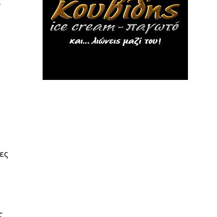
ι
ες
ς