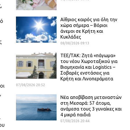
,
Αίθριος καιρός για όλη την
πό
χώρα σήμερα – Βόριοι
άνεμοι σε Κρήτη και
Κυκλάδες
ς
08/08/2026 09:13
ΤΕΕ/ΤΑΚ: Ζητά «πάγωμα»
του νέου Χωροταξικού για
Βιομηχανία και Logistics –
Σοβαρές ενστάσεις για
Κρήτη και Λινοπεράματα
οι
07/08/2026 20:52
,
Νέα αποβίβαση μεταναστών
στη Μεσαρά: 57 άτομα,
ανάμεσα τους 3 γυναίκες και
4 μικρά παιδιά
α
07/08/2026 20:44
ου