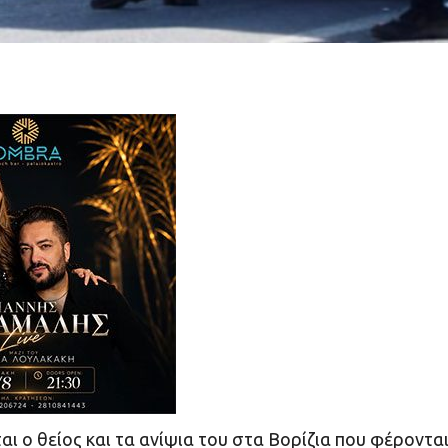
αι ο θείος και τα ανίψια του στα Βορίζια που φέρονται