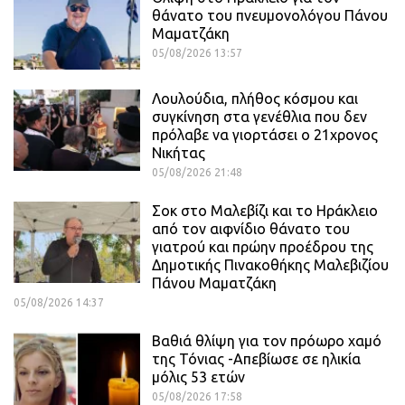
θάνατο του πνευμονολόγου Πάνου
Μαματζάκη
05/08/2026 13:57
Λουλούδια, πλήθος κόσμου και
συγκίνηση στα γενέθλια που δεν
πρόλαβε να γιορτάσει ο 21χρονος
Νικήτας
05/08/2026 21:48
Σοκ στο Μαλεβίζι και το Ηράκλειο
από τον αιφνίδιο θάνατο του
γιατρού και πρώην προέδρου της
Δημοτικής Πινακοθήκης Μαλεβιζίου
Πάνου Μαματζάκη
05/08/2026 14:37
Βαθιά θλίψη για τον πρόωρο χαμό
της Τόνιας -Απεβίωσε σε ηλικία
μόλις 53 ετών
05/08/2026 17:58