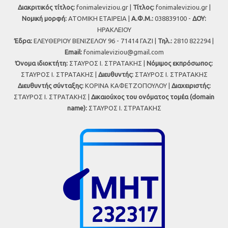
Διακριτικός τίτλος:
fonimaleviziou.gr |
Τίτλος:
fonimaleviziou.gr |
Νομική μορφή:
ΑΤΟΜΙΚΗ ΕΤΑΙΡΕΙΑ |
Α.Φ.Μ.:
038839100 -
ΔΟΥ:
ΗΡΑΚΛΕΙΟΥ
Έδρα:
ΕΛΕΥΘΕΡΙΟΥ ΒΕΝΙΖΕΛΟΥ 96 - 71414 ΓΑΖΙ |
Τηλ.:
2810 822294 |
Εmail:
fonimaleviziou@gmail.com
Όνομα ιδιοκτήτη:
ΣΤΑΥΡΟΣ Ι. ΣΤΡΑΤΑΚΗΣ |
Νόμιμος εκπρόσωπος:
ΣΤΑΥΡΟΣ Ι. ΣΤΡΑΤΑΚΗΣ |
Διευθυντής:
ΣΤΑΥΡΟΣ Ι. ΣΤΡΑΤΑΚΗΣ
Διευθυντής σύνταξης:
ΚΟΡΙΝΑ ΚΑΦΕΤΖΟΠΟΥΛΟΥ |
Διαχειριστής:
ΣΤΑΥΡΟΣ Ι. ΣΤΡΑΤΑΚΗΣ |
Δικαιούχος του ονόματος τομέα (domain
name):
ΣΤΑΥΡΟΣ Ι. ΣΤΡΑΤΑΚΗΣ