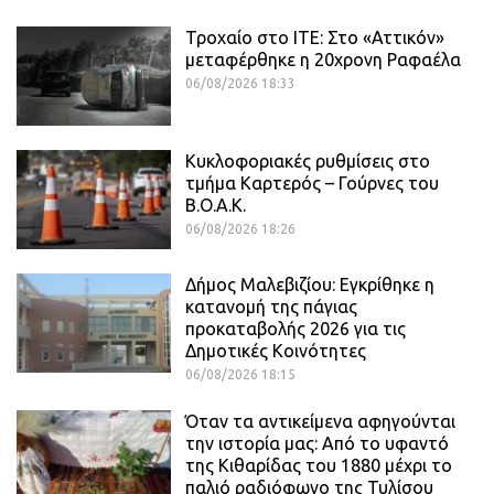
Τροχαίο στο ΙΤΕ: Στο «Αττικόν»
μεταφέρθηκε η 20χρονη Ραφαέλα
06/08/2026 18:33
Κυκλοφοριακές ρυθμίσεις στο
τμήμα Καρτερός – Γούρνες του
Β.Ο.Α.Κ.
06/08/2026 18:26
Δήμος Μαλεβιζίου: Εγκρίθηκε η
κατανομή της πάγιας
προκαταβολής 2026 για τις
Δημοτικές Κοινότητες
06/08/2026 18:15
Όταν τα αντικείμενα αφηγούνται
την ιστορία μας: Από το υφαντό
της Κιθαρίδας του 1880 μέχρι το
παλιό ραδιόφωνο της Τυλίσου