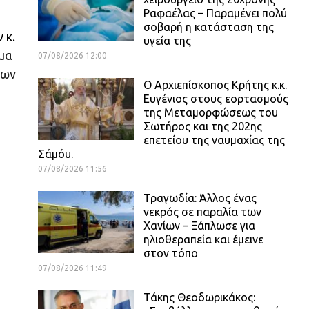
Ραφαέλας – Παραμένει πολύ
σοβαρή η κατάσταση της
 κ.
υγεία της
ημα
07/08/2026 12:00
των
Ο Αρχιεπίσκοπος Κρήτης κ.κ.
Ευγένιος στους εορτασμούς
της Μεταμορφώσεως του
Σωτήρος και της 202ης
επετείου της ναυμαχίας της
Σάμόυ.
07/08/2026 11:56
Τραγωδία: Άλλος ένας
νεκρός σε παραλία των
Χανίων – Ξάπλωσε για
ηλιοθεραπεία και έμεινε
στον τόπο
07/08/2026 11:49
Τάκης Θεοδωρικάκος: