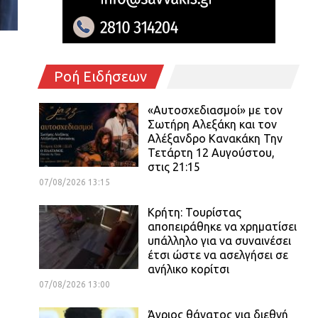
Ροή Ειδήσεων
«Αυτοσχεδιασμοί» με τον
Σωτήρη Αλεξάκη και τον
Αλέξανδρο Κανακάκη Την
Τετάρτη 12 Αυγούστου,
στις 21:15
07/08/2026 13:15
Κρήτη: Τουρίστας
αποπειράθηκε να χρηματίσει
υπάλληλο για να συναινέσει
έτσι ώστε να ασελγήσει σε
ανήλικο κορίτσι
07/08/2026 13:00
Άγριος θάνατος για διεθνή