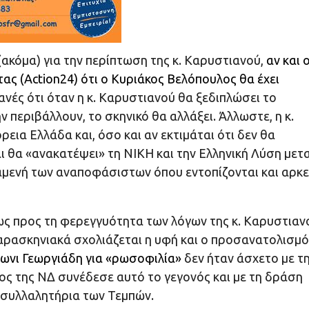
(ακόμα) για την περίπτωση της κ. Καρυστιανού,
αν και 
ας (Action24) ότι ο Κυριάκος Βελόπουλος θα έχει
νές ότι όταν η κ. Καρυστιανού θα ξεδιπλώσει το
περιβάλλουν, το σκηνικό θα αλλάξει. Άλλωστε, η κ.
εια Ελλάδα και, όσο και αν εκτιμάται ότι δεν θα
 θα «ανακατέψει» τη ΝΙΚΗ και την Ελληνική Λύση μετ
αμενή των αναποφάσιστων όπου εντοπίζονται και αρκε
ως προς τη φερεγγυότητα των λόγων της κ. Καρυστιαν
 παρασκηνιακά σχολιάζεται η υφή και ο προσανατολισμ
δωνι Γεωργιάδη για «ρωσοφιλία»
δεν ήταν άσχετο με τ
ος της ΝΔ συνέδεσε αυτό το γεγονός και με τη δράση
α συλλαλητήρια των Τεμπών.