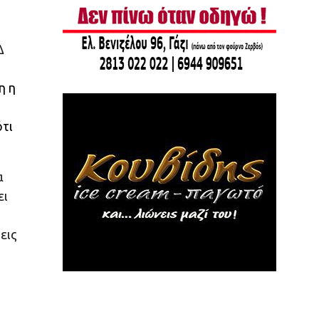
Δ
η η
ότι
α
ει
εις