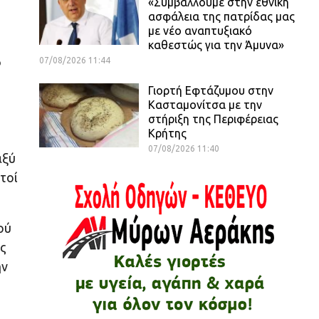
«Συμβάλλουμε στην εθνική
ασφάλεια της πατρίδας μας
με νέο αναπτυξιακό
καθεστώς για την Άμυνα»
ο
07/08/2026 11:44
Γιορτή Εφτάζυμου στην
Κασταμονίτσα με την
στήριξη της Περιφέρειας
Κρήτης
07/08/2026 11:40
αξύ
τοί
ού
ός
ην