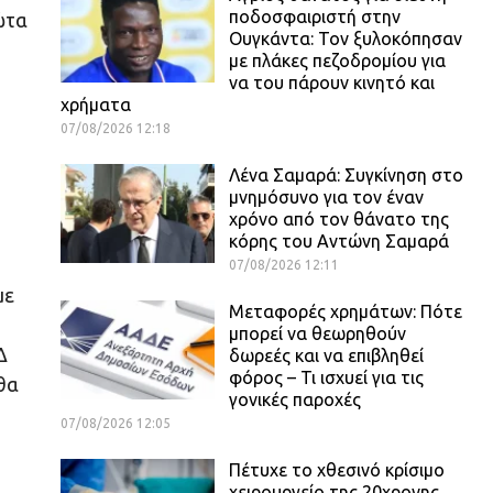
ποδοσφαιριστή στην
ώτα
Ουγκάντα: Τον ξυλοκόπησαν
με πλάκες πεζοδρομίου για
να του πάρουν κινητό και
χρήματα
07/08/2026 12:18
Λένα Σαμαρά: Συγκίνηση στο
μνημόσυνο για τον έναν
χρόνο από τον θάνατο της
κόρης του Αντώνη Σαμαρά
07/08/2026 12:11
με
Μεταφορές χρημάτων: Πότε
μπορεί να θεωρηθούν
Δ
δωρεές και να επιβληθεί
φόρος – Τι ισχυεί για τις
θα
γονικές παροχές
07/08/2026 12:05
Πέτυχε το χθεσινό κρίσιμο
χειρουργείο της 20χρονης