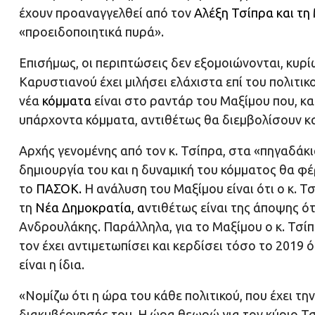
έχουν προαναγγελθεί από τον
Αλέξη Τσίπρα
και τη
«προειδοποιητικά πυρά».
Επισήμως, οι περιπτώσεις δεν εξομοιώνονται, κυρίω
Καρυστιανού έχει μιλήσει ελάχιστα επί του πολιτι
νέα
κόμματα
είναι στο ραντάρ του Μαξίμου που, κα
υπάρχοντα κόμματα, αντιθέτως θα διεμβολίσουν κ
Αρχής γενομένης από τον κ. Τσίπρα, στα «πηγαδάκι
δημιουργία του και η δυναμική του κόμματος θα 
το
ΠΑΣΟΚ
.
Η ανάλυση του Μαξίμου είναι ότι ο κ. Τ
τη
Νέα Δημοκρατία
, α
ντιθέτως είναι της άποψης ό
Ανδρουλάκης. Παράλληλα, για το Μαξίμου ο κ. Τσίπρ
τον έχει αντιμετωπίσει και κερδίσει τόσο το 2019
είναι η ίδια.
«Νομίζω ότι η ώρα του κάθε πολιτικού, που έχει τη
διακυβέρνησής του. Η ώρα θεωρώ για τον κύριο Τσί