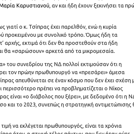
Μαρία Καρυστιανού
,
αν και ήδη έχουν ξεκινήσει τα πρ
ς γιατί ο κ. Τσίπρας έχει παρελθόν, ενώ η κυρία
κού προκειμένου με συνολικό τρόπο. Όμως ήδη τα
τ’ αρχής, εκτιμά ότι δεν θα προστεθούν στα ήδη
αι θα «σαρώσουν» αρκετά από τα μικρομεσαία.
α» του συνεδρίου της ΝΔ πολλοί εκτιμούσαν ότι η
φέρει τον πρώην πρωθυπουργό να «πρεσάρει» άμεσα
σίπρας απευθύνεται σε έναν κόσμο που δεν έχει σχέση 
τι περισσότερο πρέπει να προβληματίζεται ο Νίκος
ας είναι «ο διάβολος που ξέρει», με δεδομένο ότι η Ν
 όσο και το 2023, συνεπώς η στρατηγική αντιμετώπισης 
ν τιμή να εκλέγεται πρωθυπουργός, είναι τα χρόνια
πρα ήταν, η στιγμή τέλος πάντων, που δεν ήταν ούτε