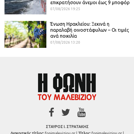
επικρατήσουν άνεμοι έως 9 μποφόρ
07/08/2026 19:25
Ένωση Ηρακλείου: Ξεκινά η
παραλαβή οινοστάφυλων – Οι τιμές
ανά ποικιλία
07/08/2026 13:20
ΣΤΑΥΡΟΣ Ι. ΣΤΡΑΤΑΚΗΣ
Διακριτικός τίτλος:
fonimaleviziou.gr |
Τίτλος:
fonimaleviziou.gr |