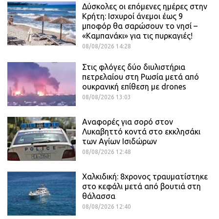
Δύσκολες οι επόμενες ημέρες στην
Κρήτη: Ισχυροί άνεμοι έως 9
μποφόρ θα σαρώσουν το νησί –
«Καμπανάκι» για τις πυρκαγιές!
08/08/2026 14:28
Στις φλόγες δύο διυλιστήρια
πετρελαίου στη Ρωσία μετά από
ουκρανική επίθεση με drones
08/08/2026 13:03
Αναφορές για σορό στον
Λυκαβηττό κοντά στο εκκλησάκι
των Αγίων Ισιδώρων
08/08/2026 12:48
Χαλκιδική: 8χρονος τραυματίστηκε
στο κεφάλι μετά από βουτιά στη
θάλασσα
08/08/2026 12:40